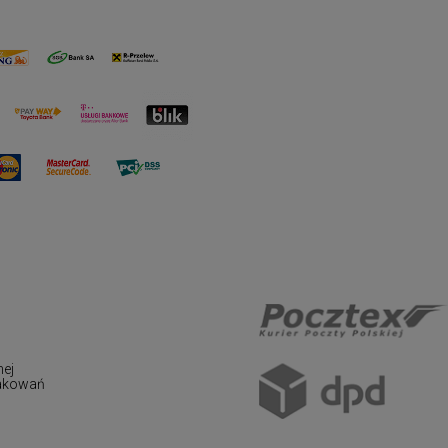
nej
pakowań