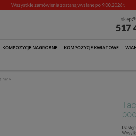
Wszystkie zamówienia zostaną wysłane po 9.08.2026r.
sklep@
517 
KOMPOZYCJE NAGROBNE
KOMPOZYCJE KWIATOWE
WIAN
ilver A
Tac
pod
Dostęp
Wysyłk