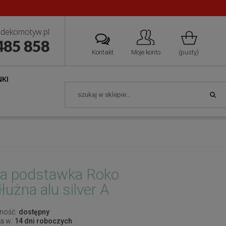
dekomotyw.pl
485 858
Kontakt
Moje konto
(pusty)
KI
a podstawka Roko
łużna alu silver A
ność:
dostępny
a w:
14 dni roboczych