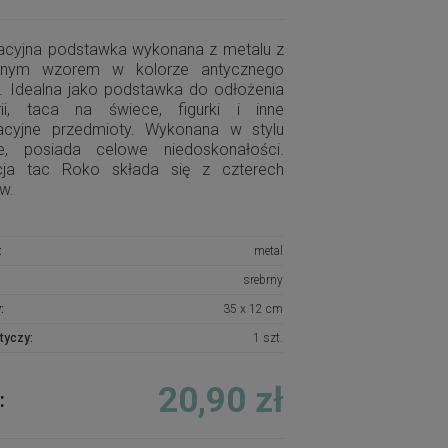
acyjna podstawka wykonana z metalu z
onym wzorem w kolorze antycznego
a. Idealna jako podstawka do odłożenia
erii, taca na świece, figurki i inne
acyjne przedmioty. Wykonana w stylu
ge, posiada celowe niedoskonałości.
cja tac Roko składa się z czterech
w.
:
metal
srebrny
:
35 x 12 cm
tyczy:
1 szt.
20,90 zł
: