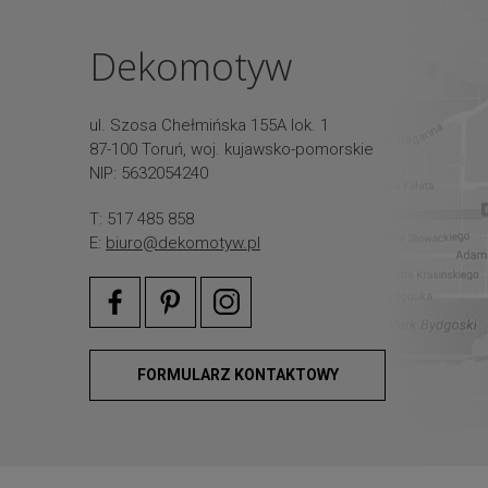
Dekomotyw
ul. Szosa Chełmińska 155A lok. 1
87-100 Toruń, woj. kujawsko-pomorskie
NIP: 5632054240
T: 517 485 858
E:
biuro@dekomotyw.pl
FORMULARZ KONTAKTOWY