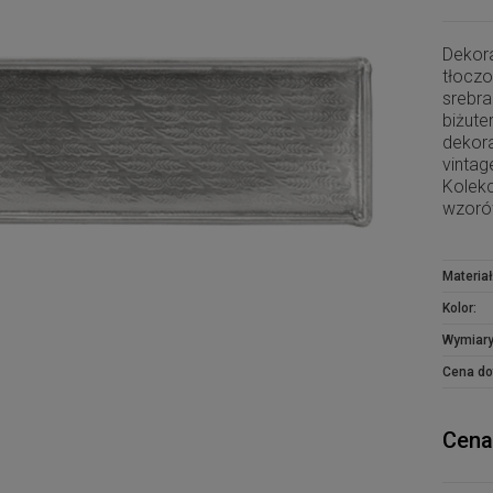
Dekor
tłocz
srebr
biżut
dekor
vinta
Kolek
wzoró
Materiał
Kolor:
Wymiary
Cena do
Cena