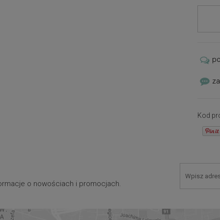
p
za
Kod pr
nformacje o nowościach i promocjach.