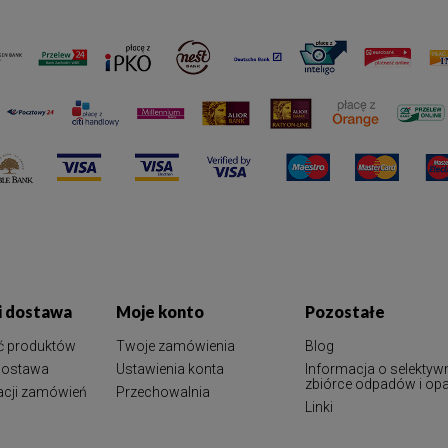
 i dostawa
Moje konto
Pozostałe
ć produktów
Twoje zamówienia
Blog
 dostawa
Ustawienia konta
Informacja o selektyw
zbiórce odpadów i o
zacji zamówień
Przechowalnia
Linki