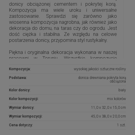
donicy obciążonej cementem i pokrytej korą.
Kompozycja ma wiele uroku i uniwersalne
zastosowanie. Sprawdzi się zarówno jako
wiosenna kompozycja nagrobna, jak również jako
dekoracja do domu, na taras czy do ogrodu. Jest
dość ciężka i stabilna. Ze względu na celowe
postarzenia donicy, przypomina styl rustykalny.
Piękna i oryginalna dekoracja wykonana w naszej
pracowni w Toruniu. Wszystkie kompozycje
wykonujemy ręcznie, dlatego poszczególne
Kompozycja:
wysokiej jakości sztuczne rośliny
egzemplarze mogą się minimalnie od siebie różnić.
Wszystkie jednak są wykonane z dbałością o
Podstawa:
donica drewniana pokryta korą
obciążona
najdrobniejsze szczegóły.
Kolor donicy:
biały
W przypadku niedostępności produktu, prosimy o
Kolor kompozycji:
mix kolorów
kontakt, postaramy się na zamówienie wykonać
podobną kompozycję.
Wymiar donicy:
11,0 x 32,0 x 15,0 cm
Wymiar kompozycji:
45,0 x 38,0 x 20,0 cm
Cena dotyczy:
1 szt.