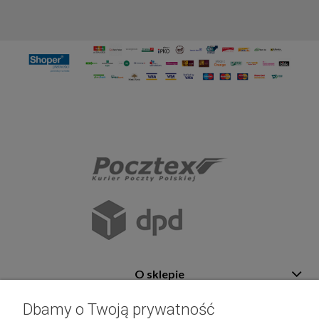
O sklepie
Pomoc
Dbamy o Twoją prywatność