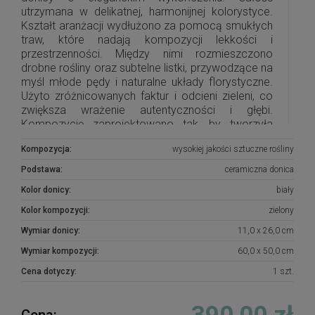
utrzymana w delikatnej, harmonijnej kolorystyce.
Kształt aranżacji wydłużono za pomocą smukłych
traw, które nadają kompozycji lekkości i
przestrzenności. Między nimi rozmieszczono
drobne rośliny oraz subtelne listki, przywodzące na
myśl młode pędy i naturalne układy florystyczne.
Użyto zróżnicowanych faktur i odcieni zieleni, co
zwiększa wrażenie autentyczności i głębi.
Kompozycję zaprojektowano tak, by tworzyła
spokojną, naturalną całość, idealną jako
Kompozycja:
wysokiej jakości sztuczne rośliny
dekoracyjny akcent w nowoczesnych i
klasycznych wnętrzach.
Podstawa:
ceramiczna donica
Kolor donicy:
biały
Kolor kompozycji:
zielony
Wymiar donicy:
11,0 x 26,0 cm
Wymiar kompozycji:
60,0 x 50,0 cm
Cena dotyczy:
1 szt.