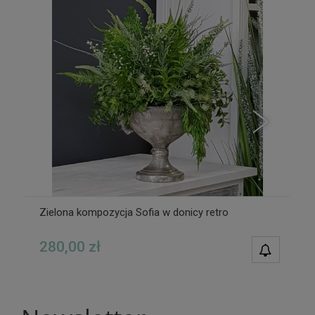
Zielona kompozycja Sofia w donicy retro
280,00 zł
POWIAD
DOSTĘPN