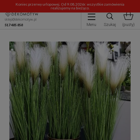
Koniec przerwy urlopowej. Od 9.08.2026r. wszystkie zamówienia
realizujemy na bieżąco.
sklep@dekomotyw.pl
Menu
Szukaj
(pusty)
517 485 858