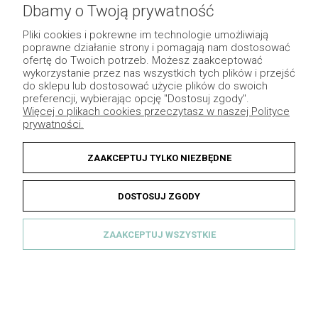
Pomoc
Dbamy o Twoją prywatność
Płatność i dostawa
Pliki cookies i pokrewne im technologie umożliwiają
poprawne działanie strony i pomagają nam dostosować
Moje konto
ofertę do Twoich potrzeb. Możesz zaakceptować
wykorzystanie przez nas wszystkich tych plików i przejść
Pozostałe
do sklepu lub dostosować użycie plików do swoich
preferencji, wybierając opcję "Dostosuj zgody".
Więcej o plikach cookies przeczytasz w naszej Polityce
prywatności.
ZAAKCEPTUJ TYLKO NIEZBĘDNE
DOSTOSUJ ZGODY
ZAAKCEPTUJ WSZYSTKIE
© 2013 Dekomotyw - Wszelkie prawa zastrzeżone.
Grafika indywidualna
|
Sklep internetowy Shoper.pl