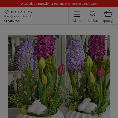
Wszystkie zamówienia zostaną wysłane po 9.08.2026r.
sklep@dekomotyw.pl
Menu
Szukaj
(pusty)
517 485 858