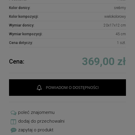
Kolor donicy:
srebrny
Kolor kompozycji:
wielokolorowy
Wymiar donicy:
20x17x12 cm
Wymiar kompozycji:
45 cm
Cena dotyczy:
1 szt.
369,00 zł
Cena:
POWIADOM O DOSTĘPNOŚCI
poleć znajomemu
dodaj do przechowalni
zapytaj o produkt