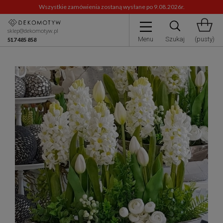
Wszystkie zamówienia zostaną wysłane po 9.08.2026r.
sklep@dekomotyw.pl
Menu
Szukaj
(pusty)
517 485 858