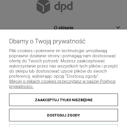
O sklepie
Pomoc
Dbamy o Twoją prywatność
Płatność i dostawa
Pliki cookies i pokrewne im technologie umożliwiają
poprawne działanie strony i pomagają nam dostosować
Moje konto
ofertę do Twoich potrzeb. Możesz zaakceptować
wykorzystanie przez nas wszystkich tych plików i przejść
Pozostałe
do sklepu lub dostosować użycie plików do swoich
preferencji, wybierając opcję "Dostosuj zgody".
Więcej o plikach cookies przeczytasz w naszej Polityce
prywatności.
ZAAKCEPTUJ TYLKO NIEZBĘDNE
DOSTOSUJ ZGODY