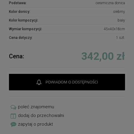
Podstawa:
ceramiczna donica
Kolor donicy:
srebrny
Kolor kompozycji:
biały
Wymiar kompozycji:
45x40x18cm
Cena dotyczy:
1 szt.
342,00 zł
Cena:
POWIADOM O DOSTĘPNOŚCI
poleć znajomemu
dodaj do przechowalni
zapytaj o produkt