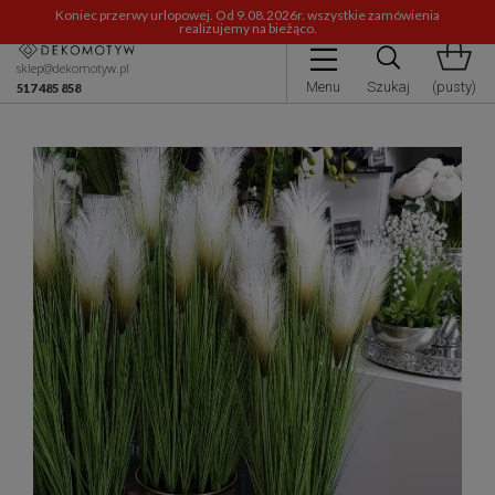
Koniec przerwy urlopowej. Od 9.08.2026r. wszystkie zamówienia
realizujemy na bieżąco.
sklep@dekomotyw.pl
Menu
Szukaj
(pusty)
517 485 858