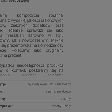
ność:
niedostępny
inalna kompozycja roślinna,
na z wysokiej jakości silikonowych
anów, zielonych dodatków oraz
iki. Idealnie sprawdzi się jako
ba mieszkań zarówno w stylu
cznym, jak i nowoczesnym. Pięknie
e się prezentowała na komodzie czy
ecie. Polecamy jako oryginalny
ł na prezent.
ypadku niedostępności produktu,
my o kontakt, postaramy się na
ówienie wykonać podobną
zycję.
ycja:
wysokiej jakości sztuczne rośliny
wa:
ceramiczna donica
nicy:
srebrny
ompozycji:
zielony + biały