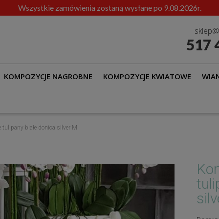
Przerwa urlopowa.
sklep@
517 
KOMPOZYCJE NAGROBNE
KOMPOZYCJE KWIATOWE
WIAN
ulipany białe donica silver M
Ko
tul
sil