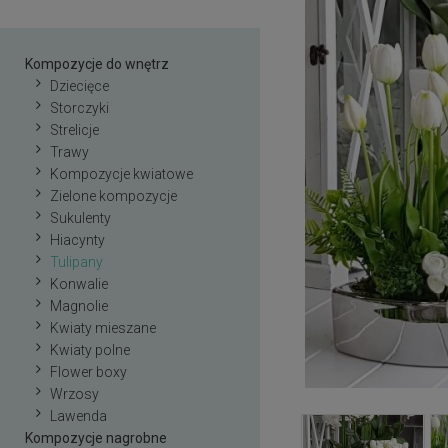
Kompozycje do wnętrz
Dziecięce
Storczyki
Strelicje
Trawy
Kompozycje kwiatowe
Zielone kompozycje
Sukulenty
Hiacynty
Tulipany
Konwalie
Magnolie
Kwiaty mieszane
Kwiaty polne
Flower boxy
Wrzosy
Lawenda
Kompozycje nagrobne