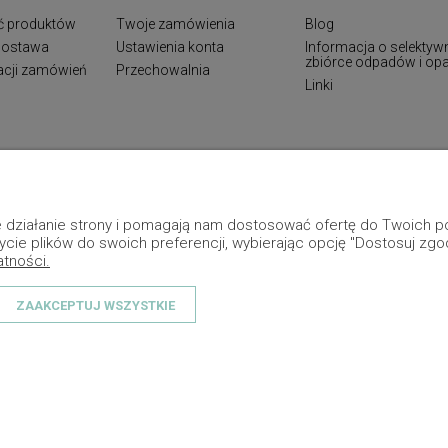
ć produktów
Twoje zamówienia
Blog
 dostawa
Ustawienia konta
Informacja o selektyw
zbiórce odpadów i o
zacji zamówień
Przechowalnia
Linki
ne działanie strony i pomagają nam dostosować ofertę do Twoich
ycie plików do swoich preferencji, wybierając opcję "Dostosuj zgo
atności.
ZAAKCEPTUJ WSZYSTKIE