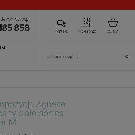
dekomotyw.pl
485 858
Kontakt
Moje konto
(pusty)
KI
mpozycja Agnese
ipany białe donica
ver M