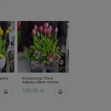
ipany
Kompozycja Thera
Kompozycja Thera
tulipany silikon różowe
tulipany silikon czer
259,00 zł
259,00 zł
POWIADOM O
POWIADOM O
DOSTĘPNOŚCI
DOSTĘPNOŚCI