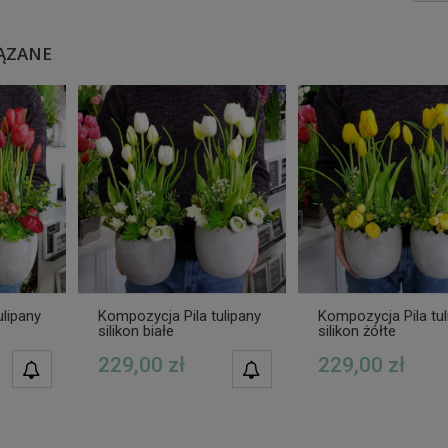
ĄZANE
ulipany
Kompozycja Pila tulipany
Kompozycja Pila tul
silikon białe
silikon żółte
229,00 zł
229,00 zł
POWIADOM O
POWIADOM O
DOSTĘPNOŚCI
DOSTĘPNOŚCI