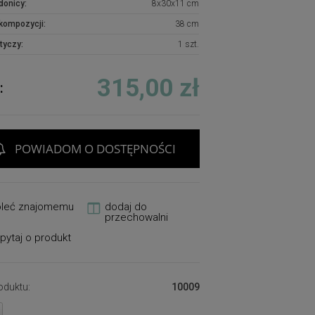
donicy:
8x30x11 cm
kompozycji:
38 cm
tyczy:
1 szt.
315,00 zł
:
POWIADOM O DOSTĘPNOŚCI
oleć znajomemu
dodaj do
przechowalni
pytaj o produkt
oduktu:
10009