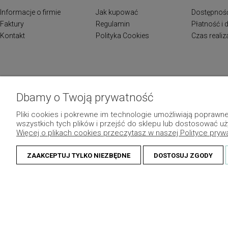
Informacje o firmie
Jak kupować
Dostępnoś
Faktury
Regulamin
Płatność i
Kontakt
Polityka Cookies
Czas reali
Dbamy o Twoją prywatność
Pliki cookies i pokrewne im technologie umożliwiają popraw
wszystkich tych plików i przejść do sklepu lub dostosować uż
Więcej o plikach cookies przeczytasz w naszej Polityce pryw
ZAAKCEPTUJ TYLKO NIEZBĘDNE
DOSTOSUJ ZGODY