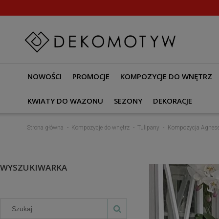
NOWOŚCI
PROMOCJE
KOMPOZYCJE DO WNĘTRZ
KWIATY DO WAZONU
SEZONY
DEKORACJE
Strona główna
Kompozycje do wnętrz
Tulipany
Kompozycja Agnese t
WYSZUKIWARKA