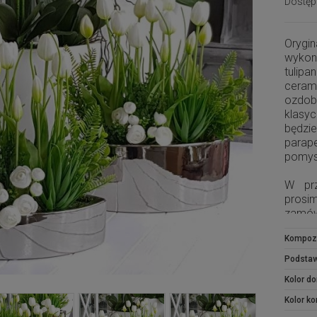
Dostęp
Oryg
wykona
tulip
ceram
ozdo
klasy
będzi
parap
pomys
W prz
prosi
zam
kompo
Kompoz
Podsta
Kolor do
Kolor k