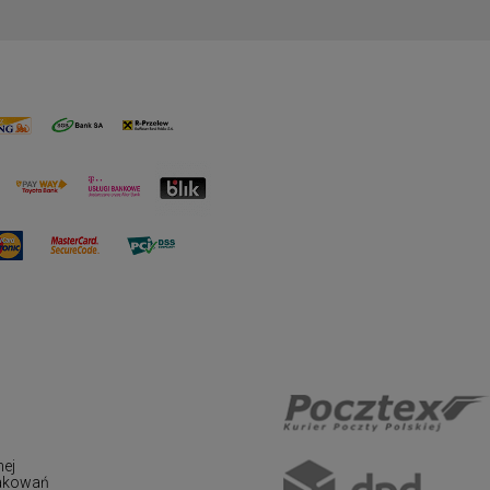
nej
pakowań