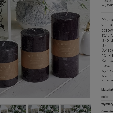
Dostęp
Wysyłk
Piękn
walca
porow
stylu 
jako 
jak i
Świec
po ki
Świec
dekor
wykor
wianka
zabez
Kolek
Materiał
kolor
zesta
Kolor:
Wymiary
Cena do