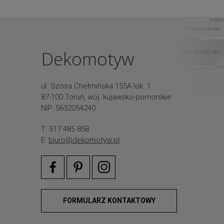
Dekomotyw
ul. Szosa Chełmińska 155A lok. 1
87-100 Toruń, woj. kujawsko-pomorskie
NIP: 5632054240
T: 517 485 858
E:
biuro@dekomotyw.pl
FORMULARZ KONTAKTOWY