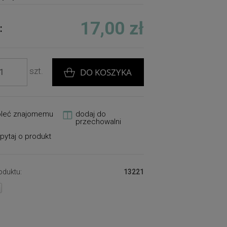
17,00 zł
:
szt.
DO KOSZYKA
oleć znajomemu
dodaj do
przechowalni
pytaj o produkt
oduktu:
13221