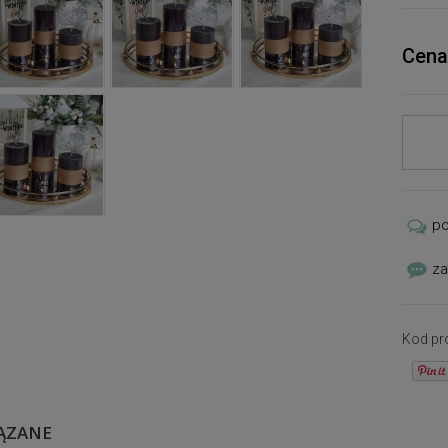
Cena
p
za
Kod pr
ĄZANE