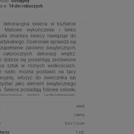
ność:
dostępny
a w:
14 dni roboczych
a dekoracyjna świeca w kształcie
. Matowe wykończenie i lekko
ata struktura świecy nawiązuje do
rustykalnego. Doskonale sprawdzi się
uzupełnienie zarówno świątecznych,
 całorocznych dekoracji wnętrz.
e dobrze się prezentują zestawione
lka sztuk w różnych wielkościach.
e rustic można postawić na tacy
acyjnej, włożyć do świecznika lub
zystać jako element świątecznego
. Świece posiadają foliowe osłonki,
pieczające przez uszkodzeniem.
cja świec składa się z różnych
:
wosk
ów, które dobrze się prezentują
wione ze sobą.
czarny
:
9,0 x 7,0 cm
tyczy:
1 szt.