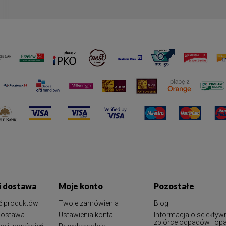
 i dostawa
Moje konto
Pozostałe
ć produktów
Twoje zamówienia
Blog
 dostawa
Ustawienia konta
Informacja o selektyw
zbiórce odpadów i o