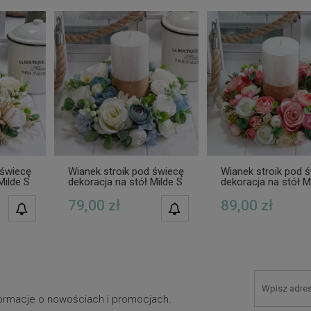
 świecę
Wianek stroik pod świecę
Wianek stroik pod 
Milde S
dekoracja na stół Milde S
dekoracja na stół M
niebieski
róż
79,00 zł
89,00 zł
POWIADOM O
POWIADOM O
DOSTĘPNOŚCI
DOSTĘPNOŚCI
nformacje o nowościach i promocjach.