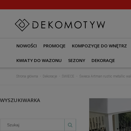
NOWOŚCI
PROMOCJE
KOMPOZYCJE DO WNĘTRZ
KWIATY DO WAZONU
SEZONY
DEKORACJE
Strona główna
Dekoracje
ŚWIECE
Świeca Artman rustic metallic w
WYSZUKIWARKA