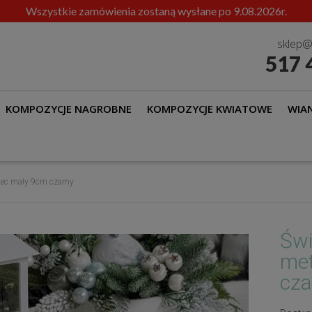
Wszystkie zamówienia zostaną wysłane po 9.08.2026r.
sklep@
517 
KOMPOZYCJE NAGROBNE
KOMPOZYCJE KWIATOWE
WIAN
alec mały 9cm czarny
Świ
met
cza