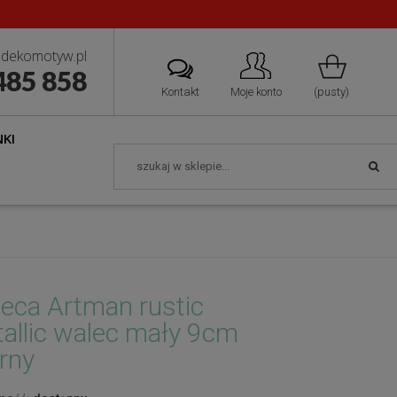
dekomotyw.pl
485 858
Kontakt
Moje konto
(pusty)
KI
eca Artman rustic
allic walec mały 9cm
rny