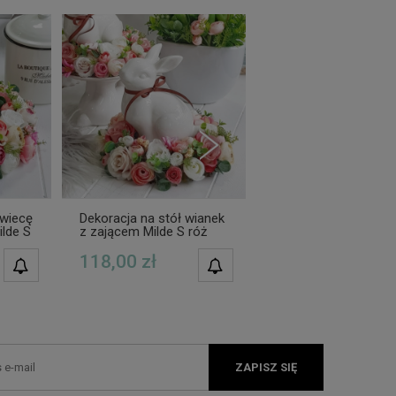
świecę
Dekoracja na stół wianek
Kompozycja w donic
ilde S
z zającem Milde S róż
zającem misa Milde 
118,00 zł
190,00 zł
POWIADOM O
POWIADOM O
DOSTĘPNOŚCI
DOSTĘPNOŚCI
ZAPISZ SIĘ