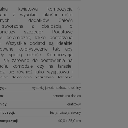
inalna, kwiatowa kompozycja
ana z wysokiej jakości roślin
cznych i dodatków. Całość
 stworzona z dbałością o
obniejszy szczegół. Podstawę
wi ceramiczna, lekko postarzana
a. Wszystkie dodatki są idealnie
owane kolorystycznie tak, aby
yły spójną całość. Kompozycja
e się zarówno do postawienia na
ecie, komodzie czy na tarasie.
dzi się również jako wyjątkowa i
nalna dekoracja nagrobna. Idealna
ji fotograficznych.
ycja:
wysokiej jakości sztuczne rośliny
ypadku niedostępności produktu,
wa:
ceramiczna donica
my o kontakt, postaramy się na
nicy:
grafitowy
wienie wykonać taką samą lub
ną kompozycję.
ompozycji:
biały, różowy, zielony
kompozycji:
40,0 x 35,0 cm