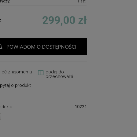
tyczy:
1 szt.
299,00 zł
:
POWIADOM O DOSTĘPNOŚCI
oleć znajomemu
dodaj do
przechowalni
pytaj o produkt
oduktu:
10221