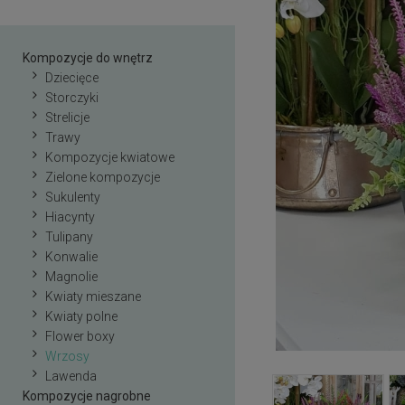
Kompozycje do wnętrz
Dziecięce
Storczyki
Strelicje
Trawy
Kompozycje kwiatowe
Zielone kompozycje
Sukulenty
Hiacynty
Tulipany
Konwalie
Magnolie
Kwiaty mieszane
Kwiaty polne
Flower boxy
Wrzosy
Lawenda
Kompozycje nagrobne