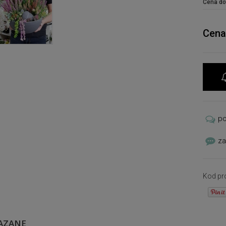
Cena do
Cena
p
za
Kod pr
ĄZANE