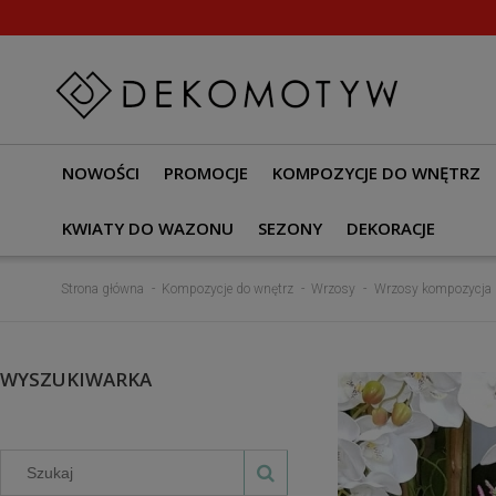
NOWOŚCI
PROMOCJE
KOMPOZYCJE DO WNĘTRZ
KWIATY DO WAZONU
SEZONY
DEKORACJE
Strona główna
Kompozycje do wnętrz
Wrzosy
Wrzosy kompozycja b
WYSZUKIWARKA