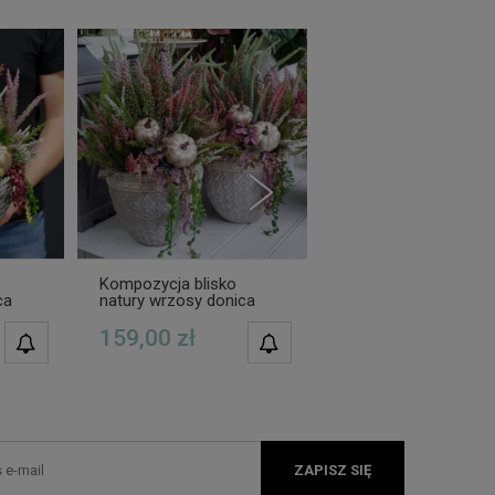
Kompozycja blisko
Kompozycja blisko
ca
natury wrzosy donica
natury wrzosy kosz
beton Luico
Gobby
159,00 zł
209,00 zł
POWIADOM O
POWIADOM O
DOSTĘPNOŚCI
DOSTĘPNOŚCI
ZAPISZ SIĘ