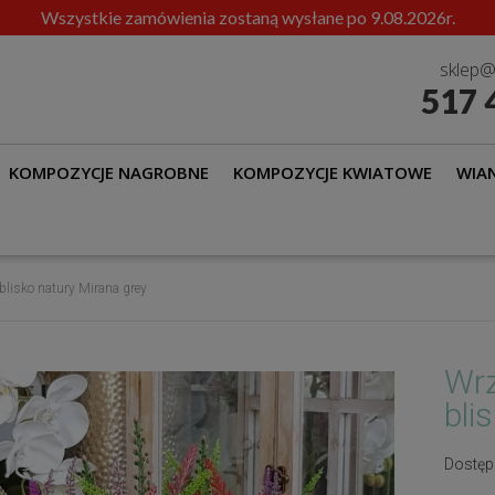
Wszystkie zamówienia zostaną wysłane po 9.08.2026r.
sklep@
517 
KOMPOZYCJE NAGROBNE
KOMPOZYCJE KWIATOWE
WIAN
lisko natury Mirana grey
Wrz
bli
Dostęp