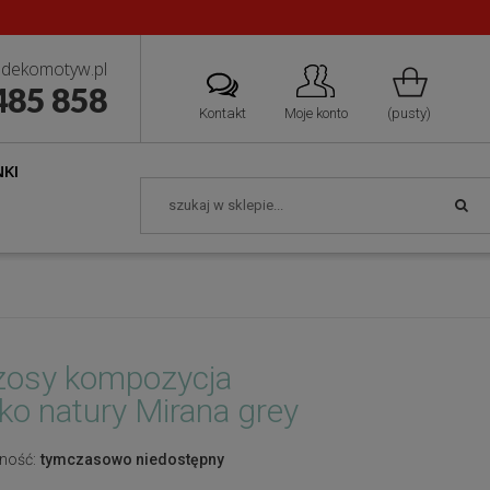
dekomotyw.pl
485 858
Kontakt
Moje konto
(pusty)
KI
osy kompozycja
sko natury Mirana grey
ność:
tymczasowo niedostępny