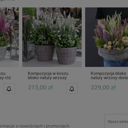
szu
Kompozycja w koszu
Kompozycja blisko
sy róż
blisko natury wrzosy
natury wrzosy doni
białe
Ister L
215,00 zł
229,00 zł
POWIADOM O
POWIADOM O
DOSTĘPNOŚCI
DOSTĘPNOŚCI
nformacje o nowościach i promocjach.