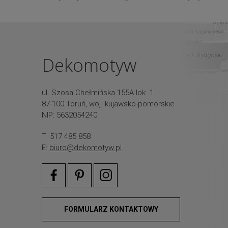
Dekomotyw
ul. Szosa Chełmińska 155A lok. 1
87-100 Toruń, woj. kujawsko-pomorskie
NIP: 5632054240
T: 517 485 858
E:
biuro@dekomotyw.pl
FORMULARZ KONTAKTOWY