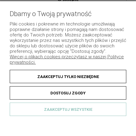
Pomoc
Dbamy o Twoją prywatność
Płatność i dostawa
Pliki cookies i pokrewne im technologie umożliwiają
poprawne działanie strony i pomagają nam dostosować
Moje konto
ofertę do Twoich potrzeb. Możesz zaakceptować
wykorzystanie przez nas wszystkich tych plików i przejść
Pozostałe
do sklepu lub dostosować użycie plików do swoich
preferencji, wybierając opcję "Dostosuj zgody".
Więcej o plikach cookies przeczytasz w naszej Polityce
prywatności.
ZAAKCEPTUJ TYLKO NIEZBĘDNE
DOSTOSUJ ZGODY
ZAAKCEPTUJ WSZYSTKIE
© 2013 Dekomotyw - Wszelkie prawa zastrzeżone.