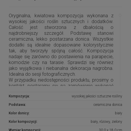
Oryginalna, kwiatowa kompozycja wykonana z
wysokiej jakości roślin sztucznych i dodatków.
Całość jest stworzona z dbałością o
najdrobniejszy szczegół. Podstawę stanowi
ceramiczna, lekko postarzana donica. Wszystkie
dodatki są idealnie dopasowane kolorystycznie
tak, aby tworzyły spójną całość. Kompozycja
nadaje się zarówno do postawienia na parapecie,
komodzie czy na tarasie. Sprawdzi się również
jako wyjątkowa i niebanalna dekoracja nagrobna.
Idealna do sesji fotograficznych.
W przypadku niedostępności produktu, prosimy o
kontakt, postaramy się na zamówienie wykonać
taką samą lub podobną kompozycję.
Kompozycja:
wysokiej jakości sztuczne rośliny
Podstawa:
ceramiczna donica
Kolor donicy:
biały
Kolor kompozycji:
biały, różowy, zielony
Wymiar kompozycji:
30,0 x 18,0 cm