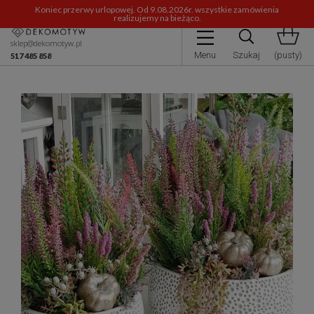
Koniec przerwy urlopowej. Od 9.08.2026r. wszystkie zamówienia
realizujemy na bieżąco.
sklep@dekomotyw.pl
Menu
Szukaj
(pusty)
517 485 858