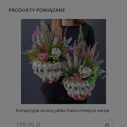
PRODUKTY POWIĄZANE
Kompozycja wrzosy jabłko Ewina mniejsza wersja
199,00 zł
POWIAD