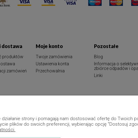
 i dostawa
Moje konto
Pozostałe
ć produktów
Twoje zamówienia
Blog
 dostawa
Ustawienia konta
Informacja o selektyw
zbiórce odpadów i o
zacji zamówień
Przechowalnia
Linki
ne działanie strony i pomagają nam dostosować ofertę do Twoich
ycie plików do swoich preferencji, wybierając opcję "Dostosuj zgo
atności.