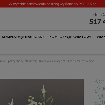
Wszystkie zamówienia zostaną wysłane po 9.08.2026r.
sklep@
517 
KOMPOZYCJE NAGROBNE
KOMPOZYCJE KWIATOWE
WIAN
na „Spokój duszy” stroik z figurka anioła, kwiaty sztuczne premium na grób
Kom
„Sp
fig
szt