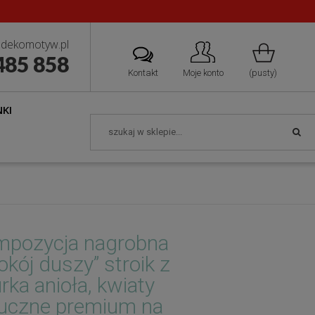
dekomotyw.pl
485 858
Kontakt
Moje konto
(pusty)
KI
pozycja nagrobna
okój duszy” stroik z
urka anioła, kwiaty
uczne premium na