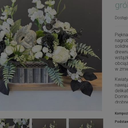
gró
Dostęp
Piękna
nagrob
solidn
drewna
wstążk
obciąż
w zmi
Kwiaty
nawiąz
delika
Dominu
drobn
Całość
Kompoz
kompo
Podsta
elegan