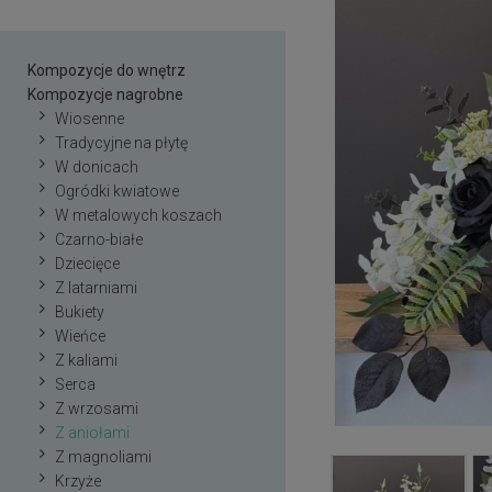
Kompozycje do wnętrz
Kompozycje nagrobne
Wiosenne
Tradycyjne na płytę
W donicach
Ogródki kwiatowe
W metalowych koszach
Czarno-białe
Dziecięce
Z latarniami
Bukiety
Wieńce
Z kaliami
Serca
Z wrzosami
Z aniołami
Z magnoliami
Krzyże