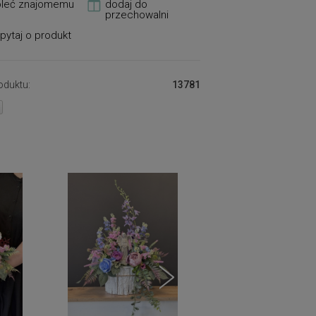
oleć znajomemu
dodaj do
erycznych, dlatego też przez długi
przechowalni
e prezentują się na nagrobkach
pytaj o produkt
oduktu:
13781