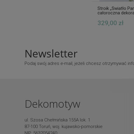
Stroik „Światło Pa
całoroczna dekora
nagrobna z aniołe
kompozycja z kwi
329,00 zł
premium wz.7
Newsletter
Podaj swój adres e-mail, jeżeli chcesz otrzymywać i
Dekomotyw
ul. Szosa Chełmińska 155A lok. 1
87-100 Toruń, woj. kujawsko-pomorskie
NIP: 5632054240