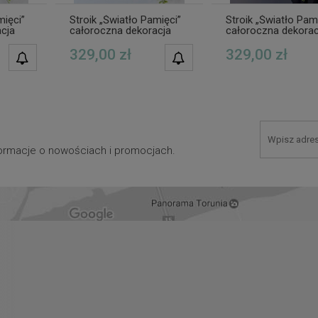
mięci”
Stroik „Światło Pamięci”
Stroik „Światło Pam
cja
całoroczna dekoracja
całoroczna dekorac
m,
nagrobna z aniołem,
nagrobna z aniołem
atami
kompozycja z kwiatami
kompozycja z kwia
329,00 zł
329,00 zł
POWIADOM O
POWIADOM O
premium wz.6
premium wz.4
DOSTĘPNOŚCI
DOSTĘPNOŚCI
nformacje o nowościach i promocjach.