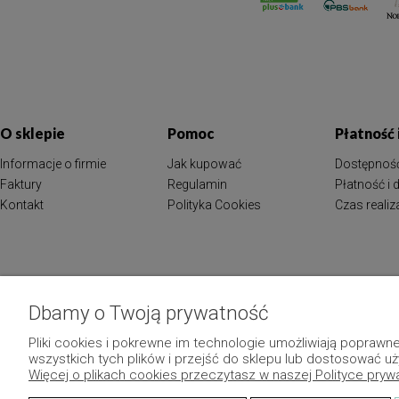
O sklepie
Pomoc
Płatność
Informacje o firmie
Jak kupować
Dostępnoś
Faktury
Regulamin
Płatność i
Kontakt
Polityka Cookies
Czas reali
Dbamy o Twoją prywatność
Pliki cookies i pokrewne im technologie umożliwiają popraw
wszystkich tych plików i przejść do sklepu lub dostosować uż
Więcej o plikach cookies przeczytasz w naszej Polityce pryw