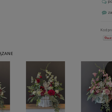
p
atmosf
piękni
za
Kod pr
ĄZANE