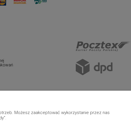
nej
pakowań
 potrzeb. Możesz zaakceptować wykorzystanie przez nas
dy".