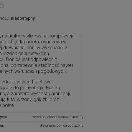
b
ność:
niedostępny
, naturalnie stylizowana kompozycja
na z figurką anioła, osadzona w
ej drewnianej donicy wykonanej z
, ozdobionej rustykalną
ą. Donica jest odpowiednio
ona, co zapewnia stabilność nawet
ennych warunkach pogodowych.
 w kolorystyce fioletowej,
ujące do polnych łąk, tworzą
tną, a zarazem wyrazistą aranżację.
ją tutaj wrzosy, gałązki oraz
e polne
 jest dość duża, co sprawia, że
ycja:
wysokiej jakości sztuczne rośliny
zycja będzie wyraźnym i
wa:
drewniana donica obciążona
ckim akcentem na grobie, jednak jej