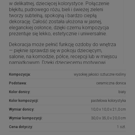
w delikatnej, dziecięcej kolorystyce. Połączenie
błękitu, pudrowego różu, bieli i świeżej zieleni
tworzy subtelną, spokojną i bardzo ciepłą
dekorację. Całość została ułożona w jasnej,
eleganckiej osłonce, dzięki czemu kompozycja
prezentuje się lekko, estetycznie i uniwersalnie.
Dekoracja może pełnić funkcję ozdoby do wnętrza
— pięknie sprawdzi się w pokoju dziecięcym,
salonie, na komodzie, półce, recepcji lub w miejscu
pamiątkowym. Dzięki dziecięcemu motywowi
misiów kompozycja ma łagodny, wzruszający
charakter i może być również wybrana jako
Kompozycja:
wysokiej jakości sztuczne rośliny
symboliczna dekoracja na grób dziecka.
Podstawa:
ceramiczna donica
W kompozycji wykorzystano trwałe kwiaty
Kolor donicy:
biały
dekoracyjne w pastelowych odcieniach, dzięki
Kolor kompozycji:
pastelowa kolorystyka
czemu całość zachowuje swój wygląd przez długi
czas i nie wymaga codziennej pielęgnacji.
Wymiar donicy:
10,0 x 10,0 x 21,0 cm
Różnorodne kwiaty, drobne gałązki i zwisająca
Wymiar kompozycji:
30,0 x 35,0 x 20,0 cm
zieleń nadają aranżacji naturalności oraz efektu
małego, kwitnącego ogródka.
Cena dotyczy:
1 szt.