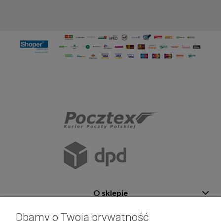
O sklepie
Pomoc
Dbamy o Twoją prywatność