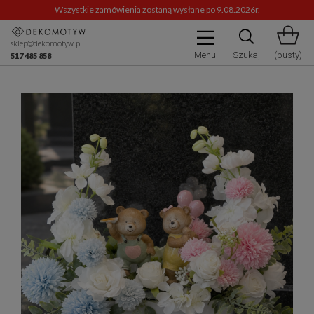
Wszystkie zamówienia zostaną wysłane po 9.08.2026r.
sklep@dekomotyw.pl
Menu
Szukaj
(pusty)
517 485 858