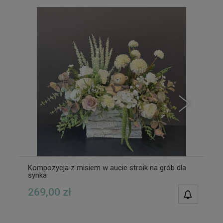
Kompozycja z misiem w aucie stroik na grób dla
synka
269,00 zł
POWIAD
DOSTĘPN