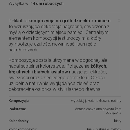
Wysyłka w:
14 dni roboczych
Delikatna
kompozycja na grób dziecka z misiem
to wzruszająca dekoracja nagrobna, stworzona z
myślą o dziecięcym miejscu pamięci. Centralnym
elementem kompozycji jest uroczy miś, który
symbolizuje czułość, niewinność i pamięć o
najmłodszych.
Kompozycja została utrzymana w pogodnej, ale
nadal subtelnej kolorystyce. Połączenie
żółtych,
błękitnych i białych kwiatów
nadaje jej lekkości,
świeżości oraz dziecięcego charakteru. Całość
uzupełnia naturalnie wyglądająca zieleń oraz
dekoracyjna osłonka w stylu jasnego drewna,
dzięki czemu kompozycja pięknie prezentuje się na
nagrobku.
Kompozycja:
wysokiej jakości sztuczne rośliny
Podstawa:
donica drewniana pokryta korą
Produkt jest
obciążony
, dlatego jest stabilniejszy i
obciążona
lepiej sprawdzi się na cmentarzu, również na
Kolor donicy:
biały
zewnątrz. To gotowa
kompozycja nagrobna dla
dziecka
, którą można ustawić na pomniku jako
Kolor kompozycji:
biały, niebieski, zielony