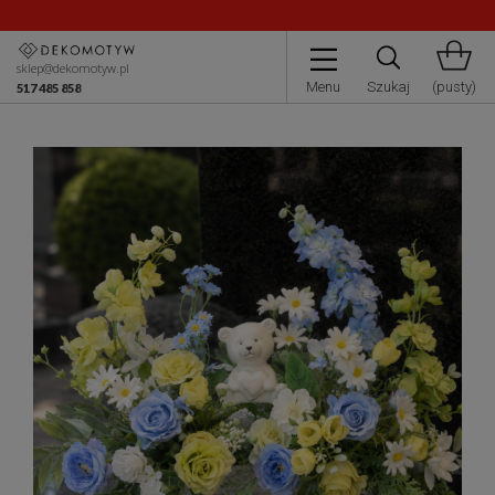
Przerwa urlopowa.
sklep@dekomotyw.pl
Menu
Szukaj
(pusty)
517 485 858