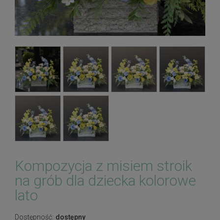
Kompozycja z misiem stroik
na grób dla dziecka kolorowe
lato
Dostępność:
dostępny