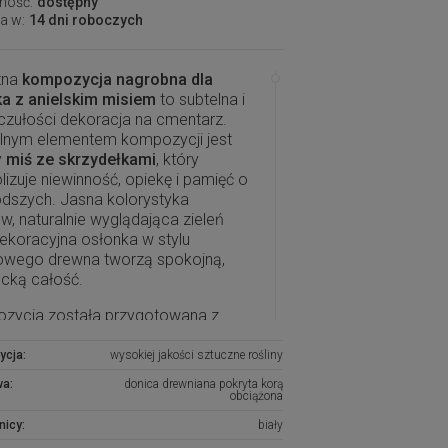
ność:
dostępny
a w:
14 dni roboczych
tna
kompozycja nagrobna dla
ka z anielskim misiem
to subtelna i
czułości dekoracja na cmentarz.
alnym elementem kompozycji jest
y
miś ze skrzydełkami
, który
izuje niewinność, opiekę i pamięć o
dszych. Jasna kolorystyka
w, naturalnie wyglądająca zieleń
ekoracyjna osłonka w stylu
owego drewna tworzą spokojną,
cką całość.
zycja została przygotowana z
o dekoracji
grobu dziecka
. Białe
 nadają jej lekkości i niewinnego
ycja:
wysokiej jakości sztuczne rośliny
teru, a anielski miś sprawia, że
wa:
donica drewniana pokryta korą
 jest wyjątkowo wzruszająca i
obciążona
ednia na dziecięcy nagrobek.
nicy:
biały
cja pięknie prezentuje się zarówno