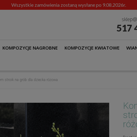
Wszystkie zamówienia zostaną wysłane po 9.08.2026r.
sklep@
517 
KOMPOZYCJE NAGROBNE
KOMPOZYCJE KWIATOWE
WIAN
 stroik na grób dla dziecka różowa
Kom
str
ró