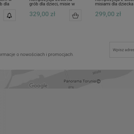
b dla
grób dla dzieci, misie w
misiami dla dziecka
ogrodzie białych kwiatów
stroik na grób chł
329,00 zł
299,00 zł
POWIADOM O
DO KOSZYKA
DOSTĘPNOŚCI
nformacje o nowościach i promocjach.