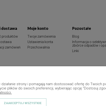
 i dostawa
Moje konto
Pozostałe
ć produktów
Twoje zamówienia
Blog
 dostawa
Ustawienia konta
Informacja o selektyw
zbiórce odpadów i o
zacji zamówień
Przechowalnia
Linki
ne działanie strony i pomagają nam dostosować ofertę do Twoich
ycie plików do swoich preferencji, wybierając opcję "Dostosuj zgo
atności.
ZAAKCEPTUJ WSZYSTKIE