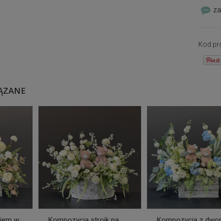
za
Kod pr
ĄZANE
siem w
Kompozycja stroik na
Kompozycja z dw