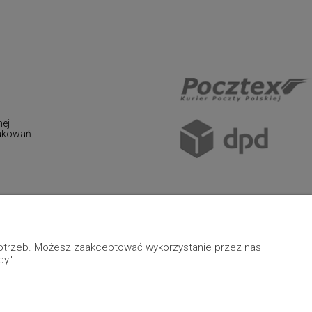
nej
pakowań
 potrzeb. Możesz zaakceptować wykorzystanie przez nas
dy".