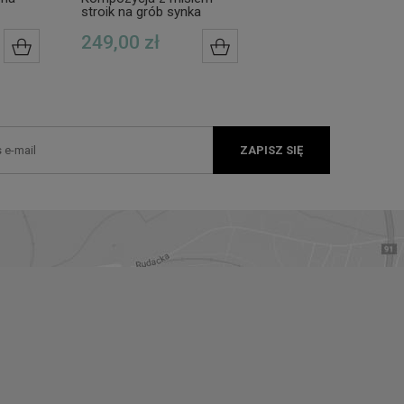
stroik na grób synka
misiami dla dziecka
opców
biało-niebieski
stroik na grób córec
249,00 zł
299,00 zł
DO KOSZYKA
DO KOSZYKA
ZAPISZ SIĘ