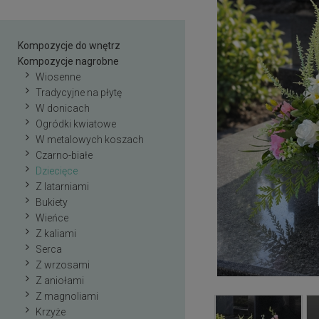
Kompozycje do wnętrz
Kompozycje nagrobne
Wiosenne
Tradycyjne na płytę
W donicach
Ogródki kwiatowe
W metalowych koszach
Czarno-białe
Dziecięce
Z latarniami
Bukiety
Wieńce
Z kaliami
Serca
Z wrzosami
Z aniołami
Z magnoliami
Krzyże