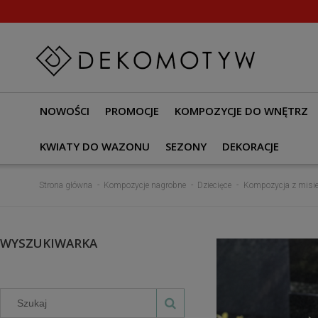
NOWOŚCI
PROMOCJE
KOMPOZYCJE DO WNĘTRZ
KWIATY DO WAZONU
SEZONY
DEKORACJE
Strona główna
Kompozycje nagrobne
Dziecięce
Kompozycja z misiem
WYSZUKIWARKA