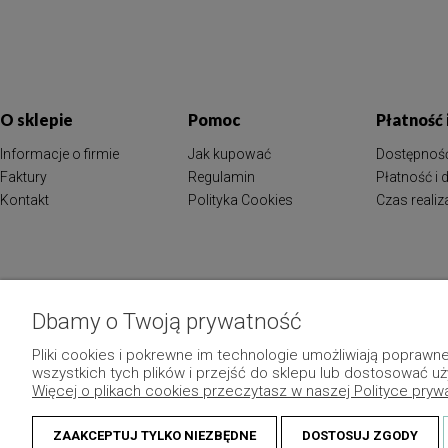
O sklepie
Pomoc
Płatność
Informacje o firmie
Jak kupować
Dostępnoś
Faktury
Regulamin
Płatność i
Kontakt
Polityka Cookies
Czas reali
Dbamy o Twoją prywatność
Pliki cookies i pokrewne im technologie umożliwiają popraw
wszystkich tych plików i przejść do sklepu lub dostosować uż
Więcej o plikach cookies przeczytasz w naszej Polityce pryw
ZAAKCEPTUJ TYLKO NIEZBĘDNE
DOSTOSUJ ZGODY