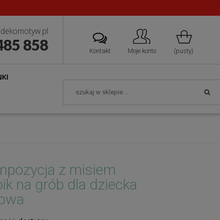
dekomotyw.pl
485 858
Kontakt
Moje konto
(pusty)
KI
pozycja z misiem
oik na grób dla dziecka
żowa