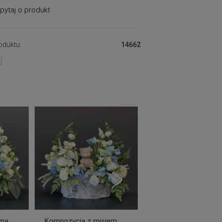
pytaj o produkt
oduktu:
14662
oma
Kompozycja z misiem
Kompozycja z dwo