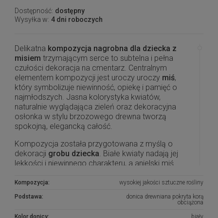
Dostępność:
dostępny
Wysyłka w:
4 dni roboczych
Delikatna
kompozycja nagrobna dla dziecka z
misiem
trzymającym serce to subtelna i pełna
czułości dekoracja na cmentarz. Centralnym
elementem kompozycji jest uroczy uroczy
miś
,
który symbolizuje niewinność, opiekę i pamięć o
najmłodszych. Jasna kolorystyka kwiatów,
naturalnie wyglądająca zieleń oraz dekoracyjna
osłonka w stylu brzozowego drewna tworzą
spokojną, elegancką całość.
Kompozycja została przygotowana z myślą o
dekoracji
grobu dziecka
. Białe kwiaty nadają jej
lekkości i niewinnego charakteru, a anielski miś
sprawia, że całość jest wyjątkowo wzruszająca i
odpowiednia na dziecięcy nagrobek. Dekoracja
Kompozycja:
wysokiej jakości sztuczne rośliny
pięknie prezentuje się zarówno na jasnym, jak i
Podstawa:
donica drewniana pokryta korą
ciemnym pomniku.
obciążona
Kolor donicy:
biały