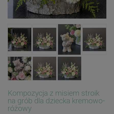
Kompozycja z misiem stroik
na grób dla dziecka kremowo-
różowy