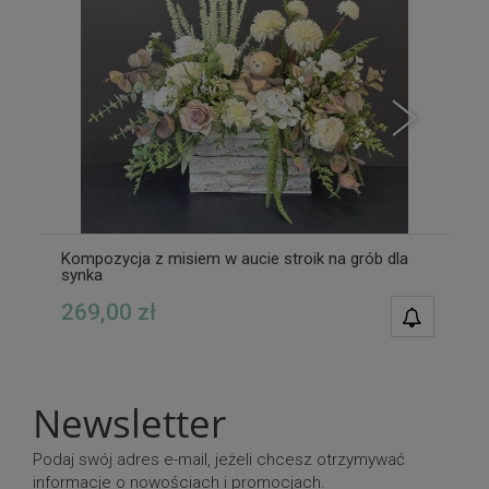
Kompozycja z misiem w aucie stroik na grób dla
synka
269,00 zł
POWIAD
DOSTĘPN
Newsletter
Podaj swój adres e-mail, jeżeli chcesz otrzymywać
informacje o nowościach i promocjach.