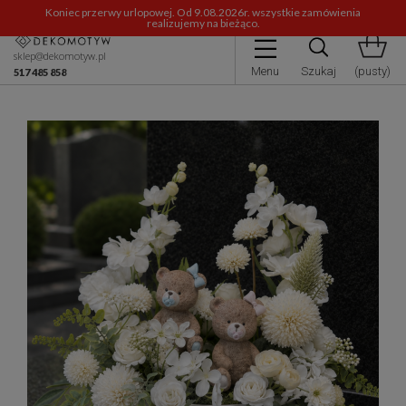
Koniec przerwy urlopowej. Od 9.08.2026r. wszystkie zamówienia
realizujemy na bieżąco.
sklep@dekomotyw.pl
Menu
Szukaj
(pusty)
517 485 858