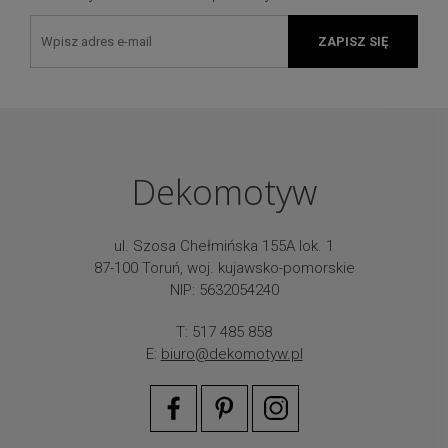
ZAPISZ SIĘ
Dekomotyw
ul. Szosa Chełmińska 155A lok. 1
87-100 Toruń, woj. kujawsko-pomorskie
NIP: 5632054240
T: 517 485 858
E:
biuro@dekomotyw.pl