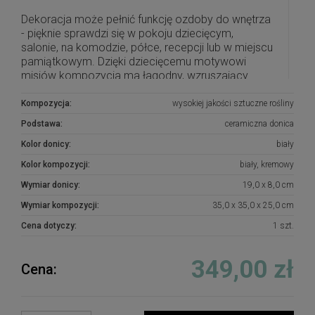
Dekoracja może pełnić funkcję ozdoby do wnętrza
- pięknie sprawdzi się w pokoju dziecięcym,
salonie, na komodzie, półce, recepcji lub w miejscu
pamiątkowym. Dzięki dziecięcemu motywowi
misiów kompozycja ma łagodny, wzruszający
charakter i może być również wybrana jako
symboliczna dekoracja na grób dziecka.
Kompozycja:
wysokiej jakości sztuczne rośliny
Podstawa:
ceramiczna donica
W kompozycji wykorzystano trwałe kwiaty
dekoracyjne w pastelowych odcieniach, dzięki
Kolor donicy:
biały
czemu całość zachowuje swój wygląd przez długi
Kolor kompozycji:
biały, kremowy
czas i nie wymaga codziennej pielęgnacji.
Różnorodne kwiaty, drobne gałązki i zwisająca
Wymiar donicy:
19,0 x 8,0 cm
zieleń nadają aranżacji naturalności oraz efektu
Wymiar kompozycji:
35,0 x 35,0 x 25,0 cm
małego, kwitnącego ogródka.
Cena dotyczy:
1 szt.
To propozycja dla osób, które szukają delikatnej,
pełnej czułości dekoracji kwiatowej. Sprawdzi się
349,00 zł
zarówno jako subtelna ozdoba do wnętrza, jak i
Cena:
elegancka kompozycja nagrobna dla dziecka.
Wszystkie kompozycje powstają w naszej