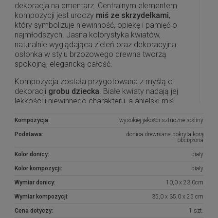
dekoracja na cmentarz. Centralnym elementem
kompozycji jest uroczy
miś ze skrzydełkami
,
który symbolizuje niewinność, opiekę i pamięć o
najmłodszych. Jasna kolorystyka kwiatów,
naturalnie wyglądająca zieleń oraz dekoracyjna
osłonka w stylu brzozowego drewna tworzą
spokojną, elegancką całość.
Kompozycja została przygotowana z myślą o
dekoracji
grobu dziecka
. Białe kwiaty nadają jej
lekkości i niewinnego charakteru, a anielski miś
sprawia, że całość jest wyjątkowo wzruszająca i
odpowiednia na dziecięcy nagrobek. Dekoracja
Kompozycja:
wysokiej jakości sztuczne rośliny
pięknie prezentuje się zarówno na jasnym, jak i
Podstawa:
donica drewniana pokryta korą
ciemnym pomniku.
obciążona
Kolor donicy:
biały
Produkt jest
obciążony
, dzięki czemu kompozycja
jest stabilniejsza i lepiej sprawdzi się na zewnątrz,
Kolor kompozycji:
biały
również przy mniej sprzyjających warunkach
Wymiar donicy:
10,0 x 23,0cm
pogodowych. To gotowa dekoracja nagrobna,
którą można ustawić na cmentarzu jako wyraz
Wymiar kompozycji:
35,0 x 35,0 x 25 cm
pamięci, miłości i troski.
Cena dotyczy:
1 szt.