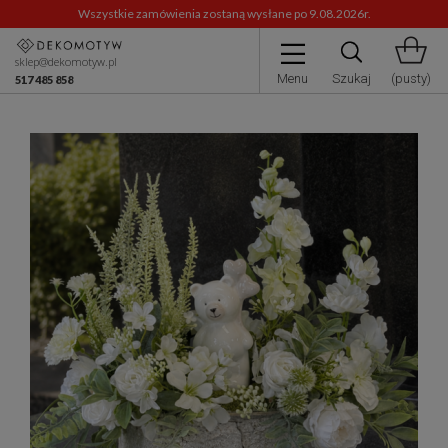
Wszystkie zamówienia zostaną wysłane po 9.08.2026r.
sklep@dekomotyw.pl
Menu
Szukaj
(pusty)
517 485 858