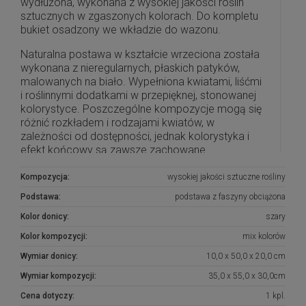
wydłużona, wykonana z wysokiej jakości roślin
sztucznych w zgaszonych kolorach. Do kompletu
bukiet osadzony we wkładzie do wazonu.
Naturalna postawa w kształcie wrzeciona została
wykonana z nieregularnych, płaskich patyków,
malowanych na biało. Wypełniona kwiatami, liśćmi
i roślinnymi dodatkami w przepięknej, stonowanej
kolorystyce. Poszczególne kompozycje mogą się
różnić rozkładem i rodzajami kwiatów, w
zależności od dostępności, jednak kolorystyka i
efekt końcowy są zawsze zachowane.
Piękna i oryginalna dekoracja jest doskonałą
Kompozycja:
wysokiej jakości sztuczne rośliny
formą wyrażenia pamięci o bliskich. Wyszukana,
Podstawa:
podstawa z faszyny obciążona
minimalistyczna forma, najwyższej jakości kwiaty i
perfekcyjne zestawienie kolorów sprawiają, że
Kolor donicy:
szary
doskonale prezentuje się na nagrobkach.
Kolor kompozycji:
mix kolorów
Wszystkie kompozycje powstają w naszej
Wymiar donicy:
10,0 x 50,0 x 20,0 cm
pracowni florystycznej w Toruniu na podstawie
Wymiar kompozycji:
35,0 x 55,0 x 30,0cm
naszych autorskich projektów. Są to dekoracje
wykonane z największą starannością i
Cena dotyczy:
1 kpl.