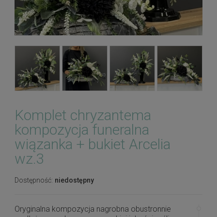
Komplet chryzantema
kompozycja funeralna
wiązanka + bukiet Arcelia
wz.3
Dostępność:
niedostępny
Oryginalna kompozycja nagrobna obustronnie