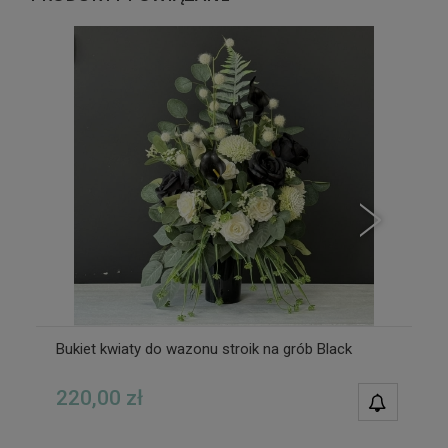
Bukiet kwiaty do wazonu stroik na grób Black
220,00 zł
POWIAD
DOSTĘPN