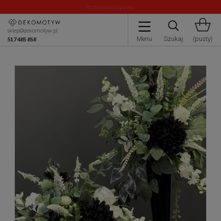
W dniach 24.08.2026-9.08.2026 r. nastąpi przerwa w realizacji i
wysyłce zamówień
sklep@dekomotyw.pl
Menu
Szukaj
(pusty)
517 485 858