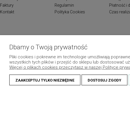
Faktury
Regulamin
Płatność i
Kontakt
Polityka Cookies
Czas reali
Dbamy o Twoją prywatność
Pliki cookies i pokrewne im technologie umożliwiają popraw
wszystkich tych plików i przejść do sklepu lub dostosować uż
Więcej o plikach cookies przeczytasz w naszej Polityce pryw
ZAAKCEPTUJ TYLKO NIEZBĘDNE
DOSTOSUJ ZGODY
© 2013 Dekomotyw - Wszelkie prawa zastrzeżone.