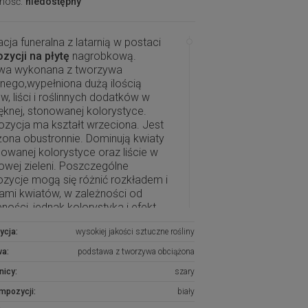
ność:
niedostępny
cja funeralna z latarnią w postaci
zycji na płytę
nagrobkową.
wa wykonana z tworzywa
nego,wypełniona dużą ilością
w, liści i roślinnych dodatków w
ęknej, stonowanej kolorystyce.
zycja ma kształt wrzeciona. Jest
ona obustronnie. Dominują kwiaty
owanej kolorystyce oraz liście w
owej zieleni. Poszczególne
zycje mogą się różnić rozkładem i
ami kwiatów, w zależności od
ności, jednak kolorystyka i efekt
wy są zawsze zachowane.
ycja:
wysokiej jakości sztuczne rośliny
 i oryginalna dekoracja jest
wa:
podstawa z tworzywa obciążona
nałą formą wyrażenia pamięci o
nicy:
szary
ch. Wyszukana forma, najwyższej
i kwiaty i perfekcyjne zestawienie
ompozycji:
biały
w sprawiają, że doskonale