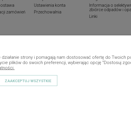
 dostawa
Ustawienia konta
Informacja o selektyw
zbiórce odpadów i o
zacji zamówień
Przechowalnia
Linki
ne działanie strony i pomagają nam dostosować ofertę do Twoich
ycie plików do swoich preferencji, wybierając opcję "Dostosuj zgo
atności.
ZAAKCEPTUJ WSZYSTKIE