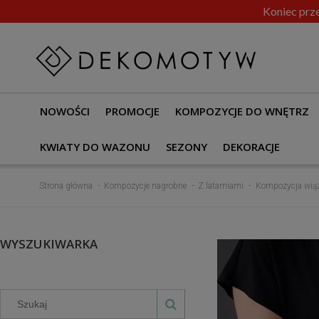
Koniec prze
NOWOŚCI
PROMOCJE
KOMPOZYCJE DO WNĘTRZ
KWIATY DO WAZONU
SEZONY
DEKORACJE
Strona główna
Kompozycje nagrobne
Z latarniami
Kompozycja wiąz
WYSZUKIWARKA