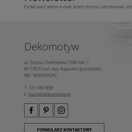
Podaj swój adres e-mail, jeżeli chcesz otrzymywać i
Dekomotyw
ul. Szosa Chełmińska 155A lok. 1
87-100 Toruń, woj. kujawsko-pomorskie
NIP: 5632054240
T: 517 485 858
E:
biuro@dekomotyw.pl
FORMULARZ KONTAKTOWY