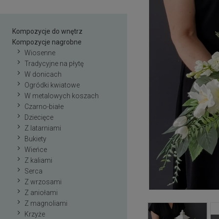
Kompozycje do wnętrz
Kompozycje nagrobne
Wiosenne
Tradycyjne na płytę
W donicach
Ogródki kwiatowe
W metalowych koszach
Czarno-białe
Dziecięce
Z latarniami
Bukiety
Wieńce
Z kaliami
Serca
Z wrzosami
Z aniołami
Z magnoliami
Krzyże