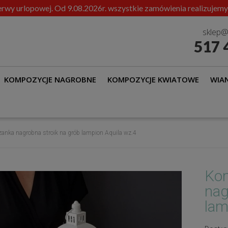
rwy urlopowej. Od 9.08.2026r. wszystkie zamówienia realizujemy
sklep@
517 
KOMPOZYCJE NAGROBNE
KOMPOZYCJE KWIATOWE
WIAN
anka nagrobna stroik na grób lampion Aquila wz.4
Kom
nag
lam