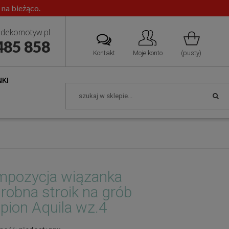
 na bieżąco.
dekomotyw.pl
485 858
Kontakt
Moje konto
(pusty)
KI
pozycja wiązanka
robna stroik na grób
pion Aquila wz.4