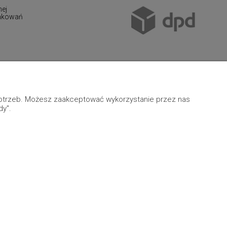
nej
pakowań
 potrzeb. Możesz zaakceptować wykorzystanie przez nas
dy".
Grafika indywidualna
|
Sklep internetowy Shoper.pl