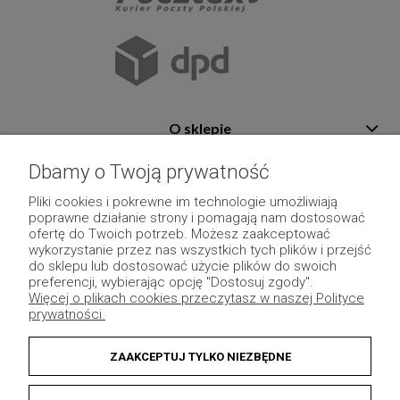
O sklepie
Pomoc
Dbamy o Twoją prywatność
Płatność i dostawa
Pliki cookies i pokrewne im technologie umożliwiają
poprawne działanie strony i pomagają nam dostosować
Moje konto
ofertę do Twoich potrzeb. Możesz zaakceptować
wykorzystanie przez nas wszystkich tych plików i przejść
Pozostałe
do sklepu lub dostosować użycie plików do swoich
preferencji, wybierając opcję "Dostosuj zgody".
Więcej o plikach cookies przeczytasz w naszej Polityce
prywatności.
ZAAKCEPTUJ TYLKO NIEZBĘDNE