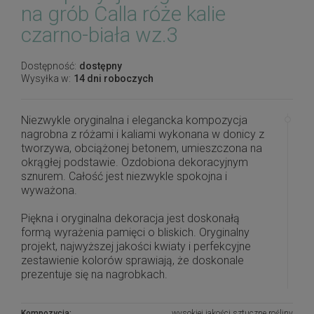
na grób Calla róże kalie
czarno-biała wz.3
Dostępność:
dostępny
Wysyłka w:
14 dni roboczych
Niezwykle oryginalna i elegancka kompozycja
nagrobna z różami i kaliami wykonana w donicy z
tworzywa, obciążonej betonem, umieszczona na
okrągłej podstawie. Ozdobiona dekoracyjnym
sznurem. Całość jest niezwykle spokojna i
wyważona.
Piękna i oryginalna dekoracja jest doskonałą
formą wyrażenia pamięci o bliskich. Oryginalny
projekt, najwyższej jakości kwiaty i perfekcyjne
zestawienie kolorów sprawiają, że doskonale
prezentuje się na nagrobkach.
Wszystkie kompozycje powstają w naszej
pracowni florystycznej w Toruniu na podstawie
Kompozycja:
wysokiej jakości sztuczne rośliny