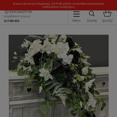
Koniec przerwy urlopowej. Od 9.08.2026r. wszystkie zamówienia
realizujemy na bieżąco.
sklep@dekomotyw.pl
Menu
Szukaj
(pusty)
517 485 858