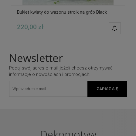
Bukiet kwiaty do wazonu stroik na grób Black
220,00 zł
POWIAD
DOSTĘPN
Newsletter
Podaj swój adres e-mail, jeżeli chcesz otrzymywać
informacje o nowościach i promocjach.
ZAPISZ SIĘ
Dekomotyw