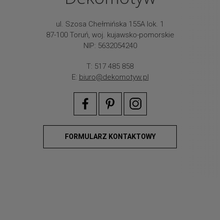
ul. Szosa Chełmińska 155A lok. 1
87-100 Toruń, woj. kujawsko-pomorskie
NIP: 5632054240
T: 517 485 858
E:
biuro@dekomotyw.pl
FORMULARZ KONTAKTOWY