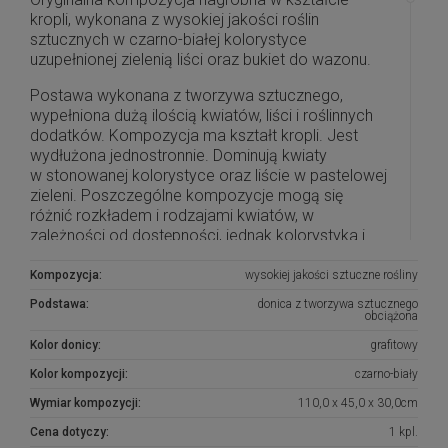
kropli, wykonana z wysokiej jakości roślin
sztucznych w czarno-białej kolorystyce
uzupełnionej zielenią liści oraz bukiet do wazonu.
Postawa wykonana z tworzywa sztucznego,
wypełniona dużą ilością kwiatów, liści i roślinnych
dodatków. Kompozycja ma kształt kropli. Jest
wydłużona jednostronnie. Dominują kwiaty
w stonowanej kolorystyce oraz liście w pastelowej
zieleni. Poszczególne kompozycje mogą się
różnić rozkładem i rodzajami kwiatów, w
zależności od dostępności, jednak kolorystyka i
efekt końcowy są zawsze zachowane.
Kompozycja:
wysokiej jakości sztuczne rośliny
Piękna i oryginalna dekoracja jest doskonałą
Podstawa:
donica z tworzywa sztucznego
formą wyrażenia pamięci o bliskich. Wyszukana
obciążona
forma, najwyższej jakości kwiaty i perfekcyjne
Kolor donicy:
grafitowy
zestawienie kolorów sprawiają, że doskonale
prezentuje się na nagrobkach.
Kolor kompozycji:
czarno-biały
Wymiar kompozycji:
110,0 x 45,0 x 30,0cm
Wszystkie kompozycje powstają w naszej
pracowni florystycznej w Toruniu na podstawie
Cena dotyczy:
1 kpl.