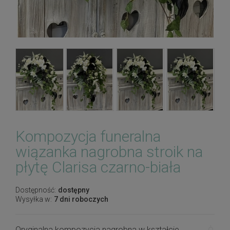
Kompozycja funeralna
wiązanka nagrobna stroik na
płytę Clarisa czarno-biała
Dostępność:
dostępny
Wysyłka w:
7 dni roboczych
Oryginalna kompozycja nagrobna w kształcie