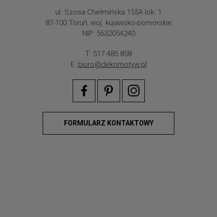
ul. Szosa Chełmińska 155A lok. 1
87-100 Toruń, woj. kujawsko-pomorskie
NIP: 5632054240
T: 517 485 858
E:
biuro@dekomotyw.pl
FORMULARZ KONTAKTOWY