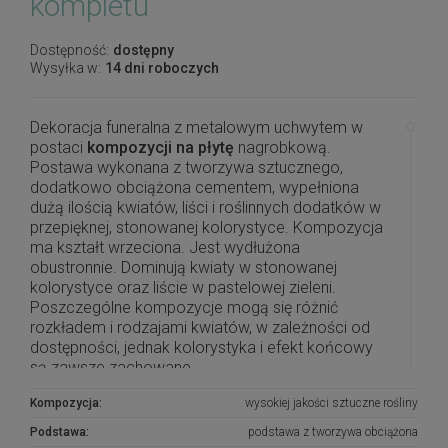
kompletu
Dostępność:
dostępny
Wysyłka w:
14 dni roboczych
Dekoracja funeralna z metalowym uchwytem w
postaci
kompozycji na płytę
nagrobkową.
Postawa wykonana z tworzywa sztucznego,
dodatkowo obciążona cementem, wypełniona
dużą ilością kwiatów, liści i roślinnych dodatków w
przepięknej, stonowanej kolorystyce. Kompozycja
ma kształt wrzeciona. Jest wydłużona
obustronnie. Dominują kwiaty w stonowanej
kolorystyce oraz liście w pastelowej zieleni.
Poszczególne kompozycje mogą się różnić
rozkładem i rodzajami kwiatów, w zależności od
dostępności, jednak kolorystyka i efekt końcowy
są zawsze zachowane.
Kompozycja:
wysokiej jakości sztuczne rośliny
Piękna i oryginalna dekoracja jest doskonałą
formą wyrażenia pamięci o bliskich. Wyszukana
Podstawa:
podstawa z tworzywa obciążona
forma, najwyższej jakości kwiaty i perfekcyjne