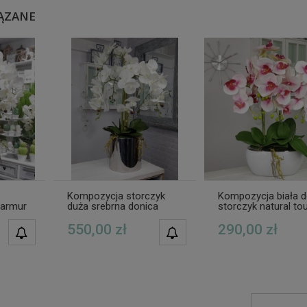
ĄZANE
Kompozycja storczyk
Kompozycja biała d
marmur
duża srebrna donica
storczyk natural to
Elvira XXL
SOFIA
550,00 zł
290,00 zł
POWIADOM O
POWIADOM O
DOSTĘPNOŚCI
DOSTĘPNOŚCI