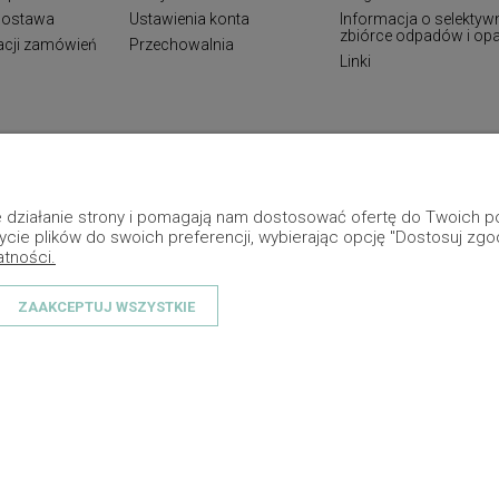
 dostawa
Ustawienia konta
Informacja o selektyw
zbiórce odpadów i o
zacji zamówień
Przechowalnia
Linki
ne działanie strony i pomagają nam dostosować ofertę do Twoich
ycie plików do swoich preferencji, wybierając opcję "Dostosuj zgo
atności.
ZAAKCEPTUJ WSZYSTKIE