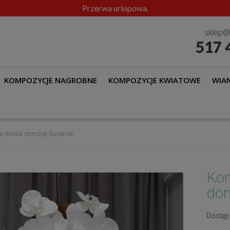
Przerwa urlopowa.
sklep@
517 
KOMPOZYCJE NAGROBNE
KOMPOZYCJE KWIATOWE
WIAN
a donica storczyk Susanna
Kom
don
Dostęp