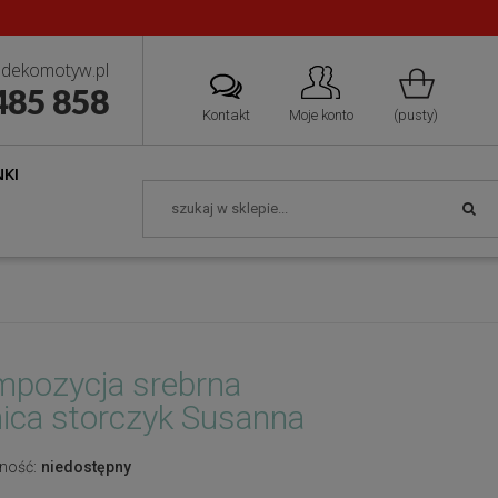
dekomotyw.pl
485 858
Kontakt
Moje konto
(pusty)
KI
pozycja srebrna
ica storczyk Susanna
ność:
niedostępny