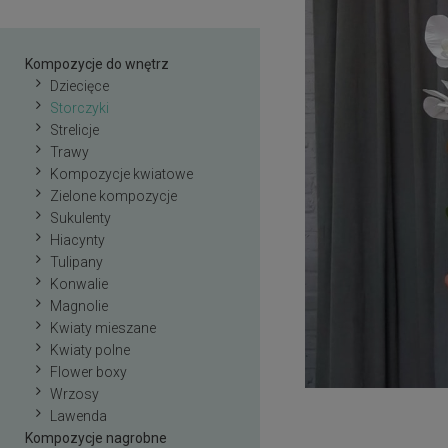
Kompozycje do wnętrz
Dziecięce
Storczyki
Strelicje
Trawy
Kompozycje kwiatowe
Zielone kompozycje
Sukulenty
Hiacynty
Tulipany
Konwalie
Magnolie
Kwiaty mieszane
Kwiaty polne
Flower boxy
Wrzosy
Lawenda
Kompozycje nagrobne