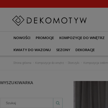
NOWOŚCI
PROMOCJE
KOMPOZYCJE DO WNĘTRZ
KWIATY DO WAZONU
SEZONY
DEKORACJE
Strona główna
Kompozycje do wnętrz
Storczyki
Kompozycja srebrn
WYSZUKIWARKA