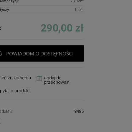
kompozycji:
70,0 cm
tyczy:
1 szt.
290,00 zł
:
POWIADOM O DOSTĘPNOŚCI
oleć znajomemu
dodaj do
przechowalni
pytaj o produkt
oduktu:
8485