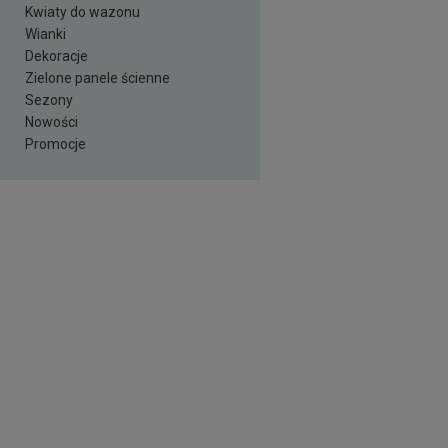
Kwiaty do wazonu
Wianki
Dekoracje
Zielone panele ścienne
Sezony
Nowości
Promocje