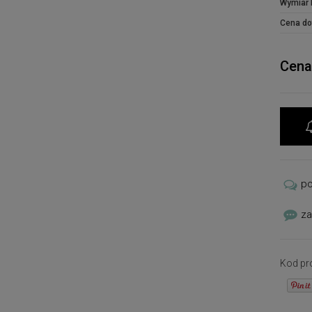
Wymiar 
Cena do
Cena
p
za
Kod pr