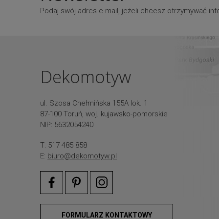
Podaj swój adres e-mail, jeżeli chcesz otrzymywać i
Dekomotyw
ul. Szosa Chełmińska 155A lok. 1
87-100 Toruń, woj. kujawsko-pomorskie
NIP: 5632054240
T: 517 485 858
E:
biuro@dekomotyw.pl
FORMULARZ KONTAKTOWY