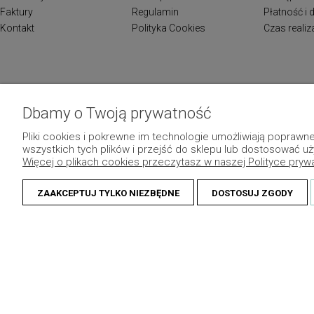
Faktury
Regulamin
Płatność i
Kontakt
Polityka Cookies
Czas reali
Dbamy o Twoją prywatność
Pliki cookies i pokrewne im technologie umożliwiają popraw
wszystkich tych plików i przejść do sklepu lub dostosować uż
Więcej o plikach cookies przeczytasz w naszej Polityce pryw
ZAAKCEPTUJ TYLKO NIEZBĘDNE
DOSTOSUJ ZGODY
© 2013 Dekomotyw - Wszelkie prawa zastrzeżone.