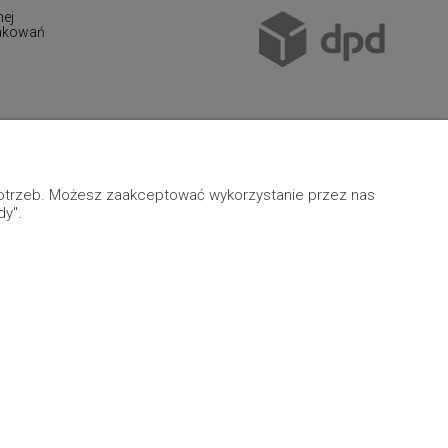
nej
pakowań
 potrzeb. Możesz zaakceptować wykorzystanie przez nas
dy".
Grafika indywidualna
|
Sklep internetowy Shoper.pl