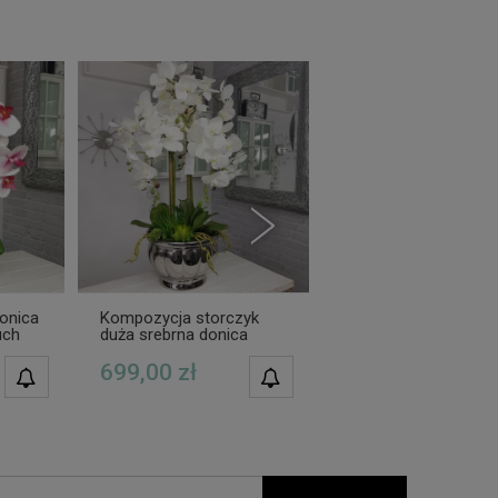
onica
Kompozycja storczyk
Kompozycja w coole
uch
duża srebrna donica
storczyk duża srebr
MARCELLA XXL
donica GIANNA XXX
699,00 zł
990,00 zł
POWIADOM O
POWIADOM O
DOSTĘPNOŚCI
DOSTĘPNOŚCI