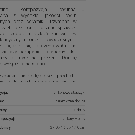
inalna kompozycja roślinna,
ana z wysokiej jakości roślin
znych oraz ceramiki utrzymana w
i srebrno-zielonej. Idealnie sprawdzi
ako ozdoba mieszkań zarówno w
 klasycznym oraz nowoczesnym.
ie będzie się prezentowała na
zie czy parapecie. Polecamy jako
nalny pomysł na prezent. Donicę
ć wyłącznie na sucho.
ypadku niedostępności produktu,
my o kontakt, postaramy się na
ówienie wykonać podobną
ycja:
silikonowe storczyki
zycję.
wa:
ceramiczna donica
nicy:
srebrny
ompozycji:
zielony + biały
donicy:
27,0 x 13,0 x 17,0 cm