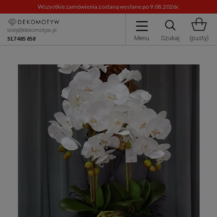
Wszystkie zamówienia zostaną wysłane po 9.08.2026r.
sklep@dekomotyw.pl
Menu
Szukaj
(pusty)
517 485 858