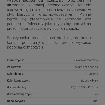
wysokiej jakości roślin sztucznych oraz ceramiki
utrzymana w tonacji srebrno-zielonej. Idealnie
sprawdzi się jako ozdoba mieszkań zarówno w
stylu klasycznym oraz nowoczesnym. Pięknie
będzie się prezentowała na komodzie czy
parapecie. Polecamy jako oryginalny pomysł na
prezent. Donicę czyścić wyłącznie na sucho.
W przypadku niedostępności produktu, prosimy o
kontakt, postaramy się na zamówienie wykonać
podobną kompozycję.
Kompozycja:
silikonowe storczyki
Podstawa:
ceramiczna donica
Kolor donicy:
srebrny
Kolor kompozycji:
zielony + biały
Wymiar donicy:
27,5 x 13,5 x 12,5 cm
Wymiar kompozycji:
75
Cena dotyczy:
1 szt.