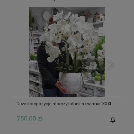
Duża kompozycja storczyk donica marmur XXXL
750,00 zł
POWIAD
DOSTĘPN