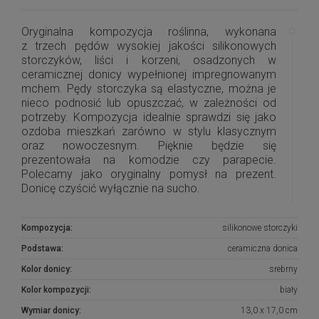
Oryginalna kompozycja roślinna, wykonana
z trzech pędów wysokiej jakości silikonowych
storczyków, liści i korzeni, osadzonych w
ceramicznej donicy wypełnionej impregnowanym
mchem. Pędy storczyka są elastyczne, można je
nieco podnosić lub opuszczać, w zależności od
potrzeby. Kompozycja idealnie sprawdzi się jako
ozdoba mieszkań zarówno w stylu klasycznym
oraz nowoczesnym. Pięknie będzie się
prezentowała na komodzie czy parapecie.
Polecamy jako oryginalny pomysł na prezent.
Donicę czyścić wyłącznie na sucho.
Wszystkie kompozycje są wykonywane ręcznie w
Kompozycja:
silikonowe storczyki
naszej pracowni. Nie ma dwóch identycznych
egzemplarzy. Mogą się minimalnie różnić układem
Podstawa:
ceramiczna donica
roślin. Kolorystyka jest jednak zawsze zachowana.
Kolor donicy:
srebrny
W przypadku niedostępności produktu, prosimy o
Kolor kompozycji:
biały
kontakt, postaramy się na zamówienie wykonać
Wymiar donicy:
13,0 x 17,0 cm
podobną kompozycję.