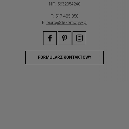
NIP: 5632054240
T: 517 485 858
E:
biuro@dekomotyw.pl
FORMULARZ KONTAKTOWY