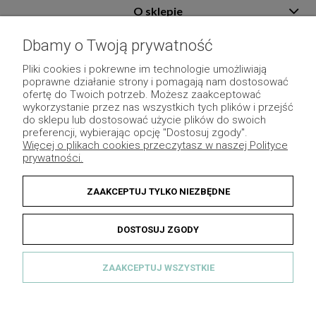
O sklepie
Pomoc
Dbamy o Twoją prywatność
Płatność i dostawa
Pliki cookies i pokrewne im technologie umożliwiają
poprawne działanie strony i pomagają nam dostosować
Moje konto
ofertę do Twoich potrzeb. Możesz zaakceptować
wykorzystanie przez nas wszystkich tych plików i przejść
Pozostałe
do sklepu lub dostosować użycie plików do swoich
preferencji, wybierając opcję "Dostosuj zgody".
Więcej o plikach cookies przeczytasz w naszej Polityce
prywatności.
ZAAKCEPTUJ TYLKO NIEZBĘDNE
DOSTOSUJ ZGODY
ZAAKCEPTUJ WSZYSTKIE