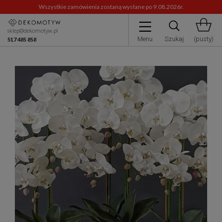
Wszystkie zamówienia zostaną wysłane po 9.08.2026r.
sklep@dekomotyw.pl
Menu
Szukaj
(pusty)
517 485 858