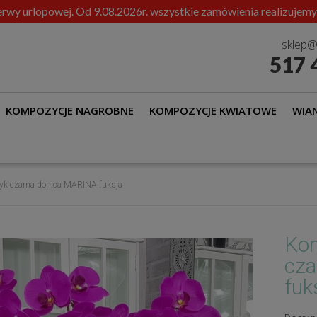
rwy urlopowej. Od 9.08.2026r. wszystkie zamówienia realizujemy
sklep@
517 
KOMPOZYCJE NAGROBNE
KOMPOZYCJE KWIATOWE
WIAN
yk czarna donica MARINA fuksja
Kom
cza
fuk