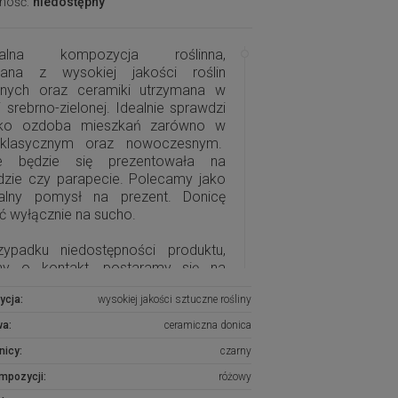
ność:
niedostępny
inalna kompozycja roślinna,
ana z wysokiej jakości roślin
znych oraz ceramiki utrzymana w
i srebrno-zielonej. Idealnie sprawdzi
ako ozdoba mieszkań zarówno w
 klasycznym oraz nowoczesnym.
ie będzie się prezentowała na
zie czy parapecie. Polecamy jako
nalny pomysł na prezent. Donicę
ć wyłącznie na sucho.
ypadku niedostępności produktu,
my o kontakt, postaramy się na
ówienie wykonać podobną
ycja:
wysokiej jakości sztuczne rośliny
zycję.
wa:
ceramiczna donica
nicy:
czarny
ompozycji:
różowy