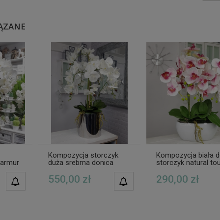
ĄZANE
Kompozycja storczyk
Kompozycja biała d
marmur
duża srebrna donica
storczyk natural to
Elvira XXL
SOFIA
550,00 zł
290,00 zł
POWIADOM O
POWIADOM O
DOSTĘPNOŚCI
DOSTĘPNOŚCI