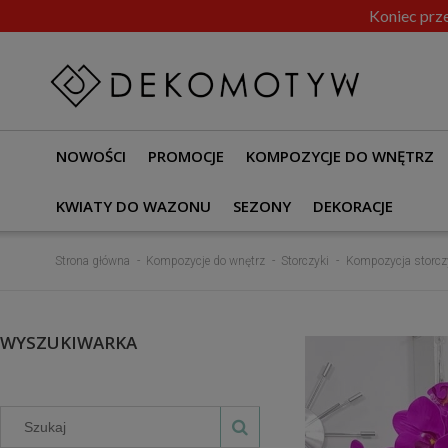
Koniec prze
NOWOŚCI
PROMOCJE
KOMPOZYCJE DO WNĘTRZ
KWIATY DO WAZONU
SEZONY
DEKORACJE
Strona główna
Kompozycje do wnętrz
Storczyki
Kompozycja storcz
WYSZUKIWARKA