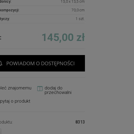
donicy:
13,0 x 13,5 cm
kompozycji:
70,0 cm
tyczy:
1 szt.
145,00 zł
:
POWIADOM O DOSTĘPNOŚCI
oleć znajomemu
dodaj do
przechowalni
pytaj o produkt
oduktu:
8313