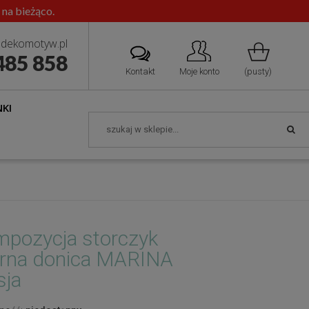
 na bieżąco.
dekomotyw.pl
485 858
Kontakt
Moje konto
(pusty)
KI
pozycja storczyk
rna donica MARINA
sja