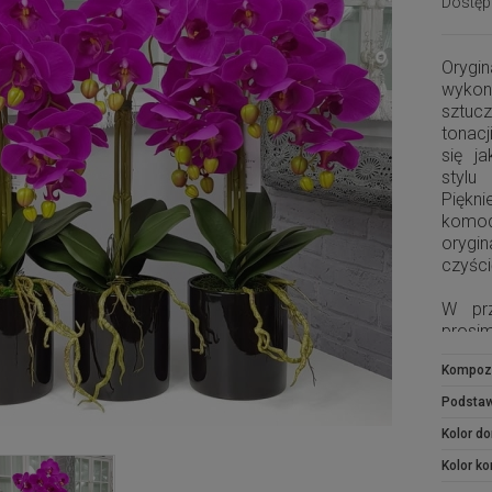
Dostęp
Oryg
wykon
sztuc
tonacj
się j
stylu
Piękn
komod
orygi
czyści
W prz
prosi
zam
Kompoz
kompo
Podsta
Kolor do
Kolor k