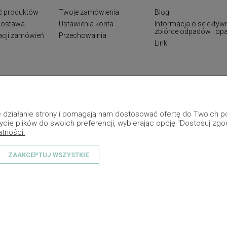
ć produktów
Twoje zamówienia
Blog
 dostawa
Ustawienia konta
Informacja o selektyw
zbiórce odpadów i o
zacji zamówień
Przechowalnia
Linki
ne działanie strony i pomagają nam dostosować ofertę do Twoich
ycie plików do swoich preferencji, wybierając opcję "Dostosuj zgo
atności.
ZAAKCEPTUJ WSZYSTKIE