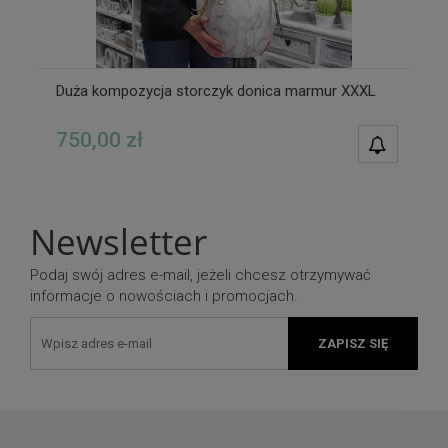
Duża kompozycja storczyk donica marmur XXXL
750,00 zł
POWIAD
DOSTĘPN
Newsletter
Podaj swój adres e-mail, jeżeli chcesz otrzymywać
informacje o nowościach i promocjach.
ZAPISZ SIĘ