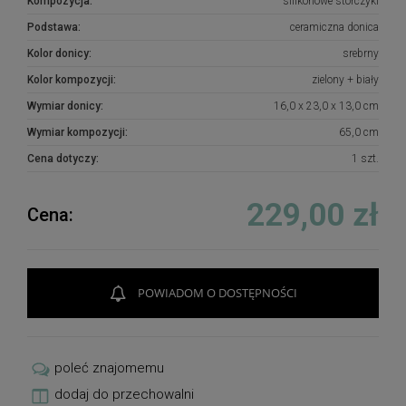
Kompozycja:
silikonowe storczyki
Podstawa:
ceramiczna donica
Kolor donicy:
srebrny
Kolor kompozycji:
zielony + biały
Wymiar donicy:
16,0 x 23,0 x 13,0 cm
Wymiar kompozycji:
65,0 cm
Cena dotyczy:
1 szt.
229,00 zł
Cena:
POWIADOM O DOSTĘPNOŚCI
poleć znajomemu
dodaj do przechowalni