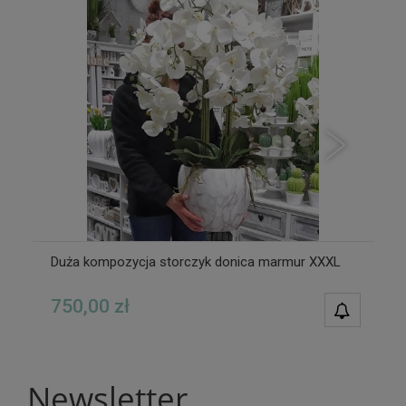
Duża kompozycja storczyk donica marmur XXXL
750,00 zł
POWIAD
DOSTĘPN
Newsletter