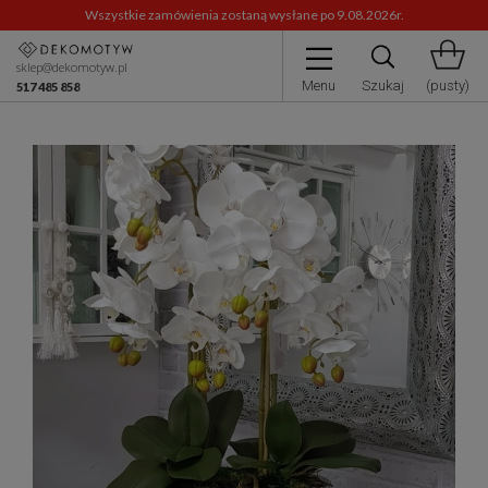
Wszystkie zamówienia zostaną wysłane po 9.08.2026r.
sklep@dekomotyw.pl
Menu
Szukaj
(pusty)
517 485 858