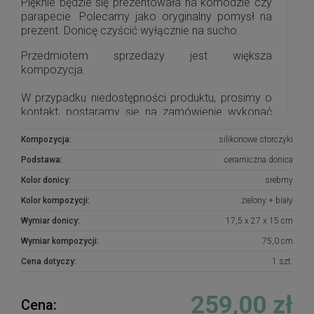
Pięknie będzie się prezentowała na komodzie czy
parapecie. Polecamy jako oryginalny pomysł na
prezent. Donicę czyścić wyłącznie na sucho.
Przedmiotem sprzedaży jest większa
kompozycja.
W przypadku niedostępności produktu, prosimy o
kontakt, postaramy się na zamówienie wykonać
podobną kompozycję.
Kompozycja:
silikonowe storczyki
Podstawa:
ceramiczna donica
Kolor donicy:
srebrny
Kolor kompozycji:
zielony + biały
Wymiar donicy:
17,5 x 27 x 15 cm
Wymiar kompozycji:
75,0 cm
Cena dotyczy:
1 szt.
259,00 zł
Cena: