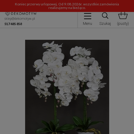
Koniec przerwy urlopowej. Od 9.08.2026r. wszystkie zamówienia
realizujemy na bieżąco.
sklep@dekomotyw.pl
Menu
Szukaj
(pusty)
517 485 858