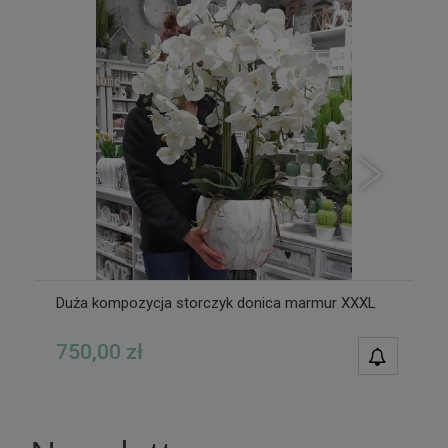
Duża kompozycja storczyk donica marmur XXXL
750,00 zł
POWIAD
DOSTĘPN