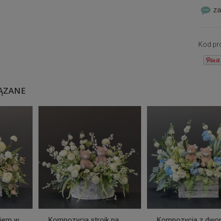
za
Kod pr
ĄZANE
siem w
Kompozycja stroik na
Kompozycja z dw