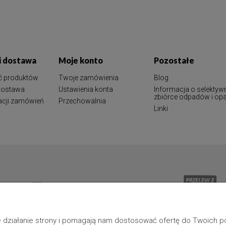
 i dostawa
Moje konto
Pozostałe
ć produktów
Twoje zamówienia
Blog
 dostawa
Ustawienia konta
Informacja o selektyw
zbiórce odpadów i o
zacji zamówień
Przechowalnia
Linki
ne działanie strony i pomagają nam dostosować ofertę do Twoich