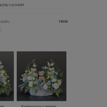
pytaj o produkt
oduktu:
14656
oma
Kompozycja z misiem
Kompozycja z dwo