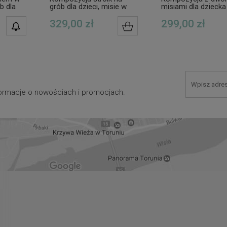
b dla
grób dla dzieci, misie w
misiami dla dziecka
ogrodzie białych kwiatów
stroik na grób chł
329,00 zł
299,00 zł
POWIADOM O
DO KOSZYKA
DOSTĘPNOŚCI
nformacje o nowościach i promocjach.