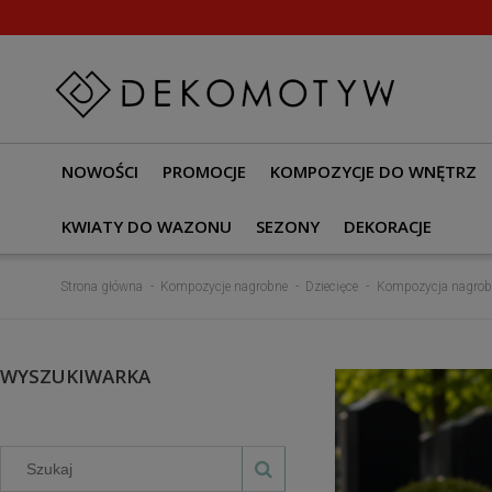
W dniach
NOWOŚCI
PROMOCJE
KOMPOZYCJE DO WNĘTRZ
KWIATY DO WAZONU
SEZONY
DEKORACJE
Strona główna
Kompozycje nagrobne
Dziecięce
Kompozycja nagrobn
WYSZUKIWARKA