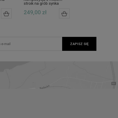
stroik na grób synka
misiami dla dziecka
opców
biało-niebieski
stroik na grób córec
249,00 zł
299,00 zł
DO KOSZYKA
DO KOSZYKA
ZAPISZ SIĘ