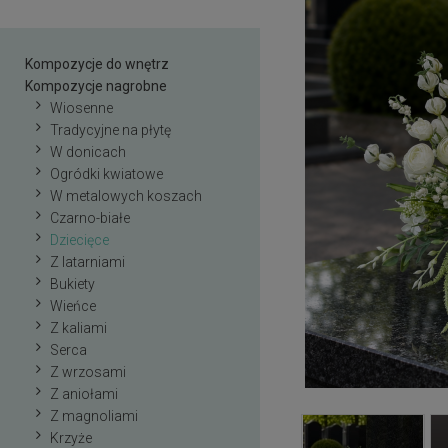
Kompozycje do wnętrz
Kompozycje nagrobne
Wiosenne
Tradycyjne na płytę
W donicach
Ogródki kwiatowe
W metalowych koszach
Czarno-białe
Dziecięce
Z latarniami
Bukiety
Wieńce
Z kaliami
Serca
Z wrzosami
Z aniołami
Z magnoliami
Krzyże