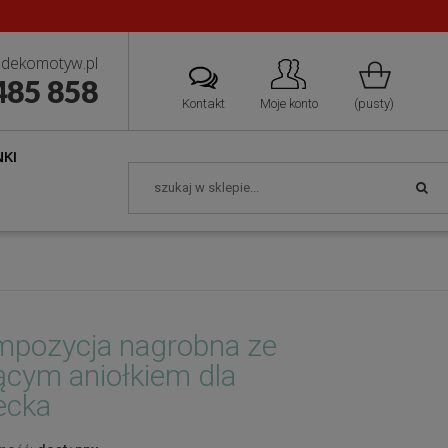
 zamówień
dekomotyw.pl
485 858
Kontakt
Moje konto
(pusty)
KI
pozycja nagrobna ze
ącym aniołkiem dla
ecka