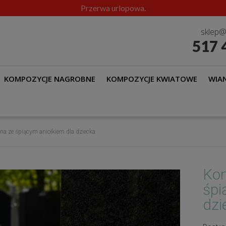
 24.08.2026-9.08.2026 r. nastąpi przerwa w realizacji i wysyłce
sklep@
517 
KOMPOZYCJE NAGROBNE
KOMPOZYCJE KWIATOWE
WIAN
a ze śpiącym aniołkiem dla dziecka
Kom
śpi
dzi