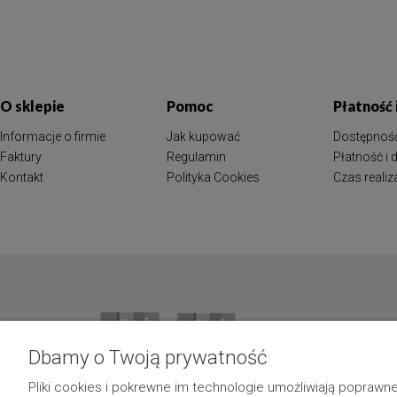
O sklepie
Pomoc
Płatność
Informacje o firmie
Jak kupować
Dostępnoś
Faktury
Regulamin
Płatność i
Kontakt
Polityka Cookies
Czas reali
Dbamy o Twoją prywatność
Pliki cookies i pokrewne im technologie umożliwiają popraw