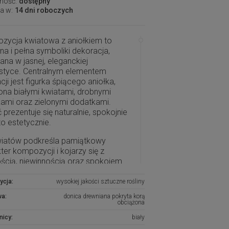
ność:
dostępny
a w:
14 dni roboczych
zycja kwiatowa z aniołkiem to
tna i pełna symboliki dekoracja,
na w jasnej, eleganckiej
ystyce. Centralnym elementem
cji jest figurka śpiącego aniołka,
na białymi kwiatami, drobnymi
ami oraz zielonymi dodatkami.
 prezentuje się naturalnie, spokojnie
zo estetycznie.
kwiatów podkreśla pamiątkowy
ter kompozycji i kojarzy się z
ścią, niewinnością oraz spokojem.
a aniołka nadaje dekoracji
ający, duchowy wymiar, dlatego
ycja:
wysokiej jakości sztuczne rośliny
zycja szczególnie dobrze sprawdzi
wa:
donica drewniana pokryta korą
ko
ozdoba na grób dziecka
, ale
obciążona
być również ustawiona na grobie
nicy:
biały
ej osoby lub w miejscu pamięci.