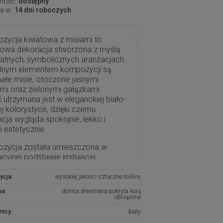
ność:
dostępny
a w:
14 dni roboczych
zycja kwiatowa z misiami to
kowa dekoracja stworzona z myślą
katnych, symbolicznych aranżacjach.
alnym elementem kompozycji są
ałe misie, otoczone jasnymi
mi oraz zielonymi gałązkami.
 utrzymana jest w eleganckiej biało-
ej kolorystyce, dzięki czemu
cja wygląda spokojnie, lekko i
 estetycznie.
zycja została umieszczona w
cyjnej podstawie imitującej
lną strukturę drewna. Białe kwiaty,
 kuleczki, zielone liście oraz
ycja:
wysokiej jakości sztuczne rośliny
ące elementy nadają jej naturalny i
wa:
donica drewniana pokryta korą
ijny wygląd. To gotowa dekoracja,
obciążona
 nie wymaga dodatkowego
nicy:
biały
nia ani pielęgnacji.