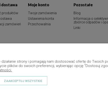
 i dostawa
Moje konto
Pozostałe
ć produktów
Twoje zamówienia
Blog
 dostawa
Ustawienia konta
Informacja o selektyw
zbiórce odpadów i o
zacji zamówień
Przechowalnia
Linki
ne działanie strony i pomagają nam dostosować ofertę do Twoich
ycie plików do swoich preferencji, wybierając opcję "Dostosuj zgo
atności.
ZAAKCEPTUJ WSZYSTKIE