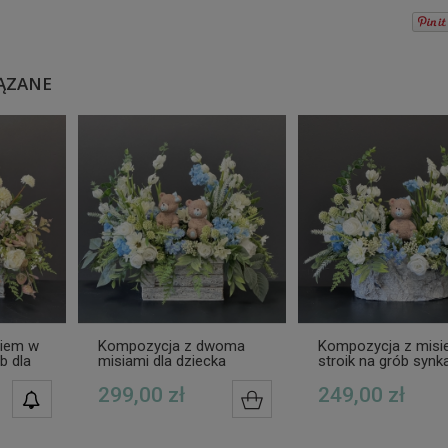
ĄZANE
siem w
Kompozycja z dwoma
Kompozycja z mis
b dla
misiami dla dziecka
stroik na grób synk
stroik na grób chłopców
biało-niebieski
299,00 zł
249,00 zł
POWIADOM O
DO KOSZYKA
DOSTĘPNOŚCI