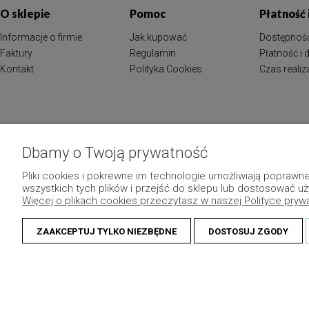
O sklepie
Pomoc
Płatność
Informacje o firmie
Jak kupować
Dostępnoś
Faktury
Regulamin
Płatność i
Kontakt
Polityka Cookies
Czas reali
Dbamy o Twoją prywatność
Pliki cookies i pokrewne im technologie umożliwiają popraw
wszystkich tych plików i przejść do sklepu lub dostosować uż
Więcej o plikach cookies przeczytasz w naszej Polityce pryw
ZAAKCEPTUJ TYLKO NIEZBĘDNE
DOSTOSUJ ZGODY