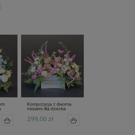
iem
Kompozycja z dwoma
Kompozycja z misi
a
misiami dla dziecka
stroik na grób córecz
stroik na grób córeczek
biało-różowy
299,00 zł
249,00 zł
DO KOSZYKA
DO KOSZYKA