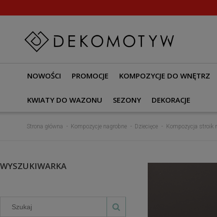
NOWOŚCI
PROMOCJE
KOMPOZYCJE DO WNĘTRZ
KWIATY DO WAZONU
SEZONY
DEKORACJE
Strona główna
Kompozycje nagrobne
Dziecięce
Kompozycja stroik n
WYSZUKIWARKA