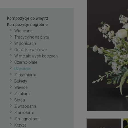
Kompozycje do wnętrz
Kompozycje nagrobne
Wiosenne
Tradycyjne na płytę
W donicach
Ogródki kwiatowe
W metalowych koszach
Czarno-białe
Dziecięce
Z latarniami
Bukiety
Wieńce
Z kaliami
Serca
Z wrzosami
Z aniołami
Z magnoliami
Krzyże