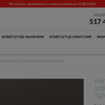
Wszystkie zamówienia zostaną wysłane po 9.08.2026r.
sklep@
517 
KOMPOZYCJE NAGROBNE
KOMPOZYCJE KWIATOWE
WIAN
a grób dla dzieci, misie w ogrodzie białych kwiatów
Kom
gró
ogr