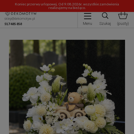
Koniec przerwy urlopowej. Od 9.08.2026r. wszystkie zamówienia
realizujemy na bieżąco.
sklep@dekomotyw.pl
Menu
Szukaj
(pusty)
517 485 858