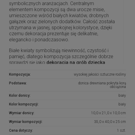
symbolicznych aranżacjach. Centralnym
elementem kompozycji są dwa urocze misie,
umieszczone wśród białych kwiatów, drobnych
gałązek oraz zielonych dodatków. Całość została
utrzymana w jasnej, spokojnej kolorystyce, dzięki
czemu dekoracja prezentuje się delikatnie,
elegancko i ponadczasowo.
Białe kwiaty symbolizują niewinność, czystość i
pamięć, dlatego kompozycja szczególnie dobrze
sprawdzi się jako
dekoracja na grób dziecka
.
Misie nadają jej ciepły, dziecięcy charakter i
sprawiają, że aranżacja jest bardzo wzruszająca,
Kompozycja:
wysokiej jakości sztuczne rośliny
ale jednocześnie stonowana i estetyczna.
Podstawa:
donica drewniana pokryta korą
obciążona
Kompozycja została umieszczona w dekoracyjnej
Kolor donicy:
biały
podstawie imitującej brzozowe drewno. Naturalny
wygląd osłonki pięknie współgra z zielenią oraz
Kolor kompozycji:
biały
jasnymi kwiatami, tworząc harmonijną całość.
Wymiar donicy:
10,0 x 21,0 x 10,0 cm
Dzięki zastosowaniu sztucznych kwiatów
dekoracja zachowuje ładny wygląd przez długi
Wymiar kompozycji:
35,0 x 40,0 x 25 cm
czas i nie wymaga pielęgnacji.
Cena dotyczy:
1 szt.