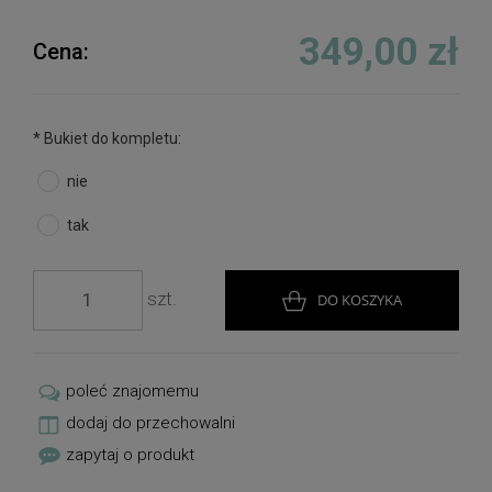
To gotowa kompozycja, którą można ustawić na
nagrobku, przy pomniku, w miejscu pamięci lub
349,00 zł
Cena:
wykorzystać jako delikatną dekorację pamiątkową
do wnętrza.
*
Bukiet do kompletu:
nie
tak
szt.
DO KOSZYKA
poleć znajomemu
dodaj do przechowalni
zapytaj o produkt